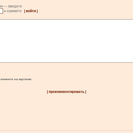
ии — введите
и нажмите
| войти |
.
 кликните на картинке.
| прокомментировать |