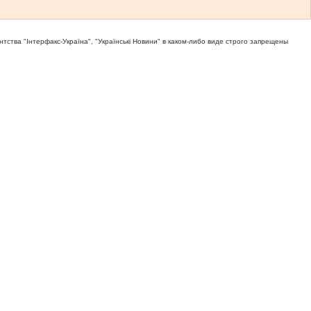
тва "Iнтерфакс-Україна", "Українськi Новини" в каком-либо виде строго запрещены