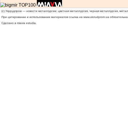
(c) Укррудпром — новости металлургии: цветная металлургия, черная металлургия, мета
При цитировании и использовании материалов ссылка на
www.ukrrudprom.ua
обязательна.
Сделано в miavia estudia.