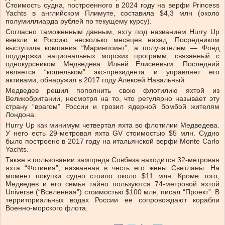
Стоимость судна, построенного в 2024 году на верфи Princess
Yachts в английском Плимуте, составила $4,3 млн (около
полумиллиарда рублей по текущему курсу).
Согласно таможенным данным, яхту под названием Hurry Up
ввезли в Россию несколько месяцев назад. Посредником
выступила компания “Маринпоинт”, а получателем — Фонд
поддержки национальных морских программ, связанный с
однокурсником Медведева Ильей Елисеевым. Последний
является “кошельком” экс-президента и управляет его
активами, обнаружил в 2017 году Алексей Навальный.
Медведев решил пополнить свою флотилию яхтой из
Великобритании, несмотря на то, что регулярно называет эту
страну “врагом” России и грозил ядерной бомбой жителям
Лондона.
Hurry Up как минимум четвертая яхта во флотилии Медведева.
У него есть 29-метровая яхта GV стоимостью $5 млн. Судно
было построено в 2017 году на итальянской верфи Monte Carlo
Yachts.
Также в пользовании зампреда Совбеза находится 32-метровая
яхта “Фотиния”, названная в честь его жены Светланы. На
момент покупки судно стоило около $11 млн. Кроме того,
Медведев и его семья тайно пользуются 74-метровой яхтой
Universe (“Вселенная”) стоимостью $100 млн, писал “Проект”. В
территориальных водах России ее сопровождают корабли
Военно-морского флота.