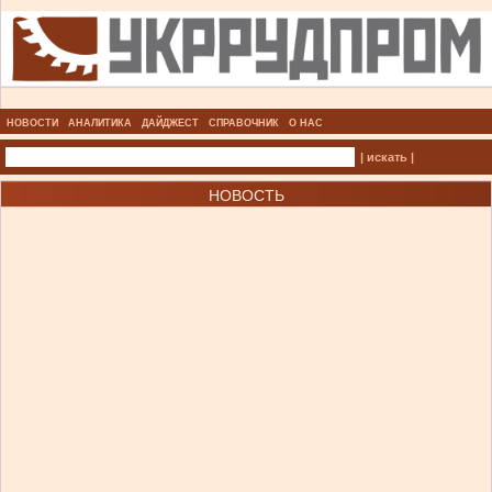
НОВОСТИ
АНАЛИТИКА
ДАЙДЖЕСТ
СПРАВОЧНИК
О НАС
| искать |
НОВОСТЬ