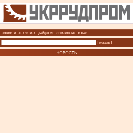
НОВОСТИ
АНАЛИТИКА
ДАЙДЖЕСТ
СПРАВОЧНИК
О НАС
| искать |
НОВОСТЬ