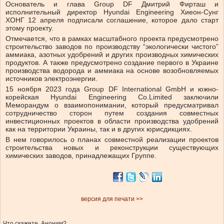
Основатель и глава Group DF Дмитрий Фирташ и
исполнительный директор Hyundai Engineering Хиеон-Сунг
ХОНГ 12 апреля подписали соглашение, которое дало старт
этому проекту.
Отмечается, что в рамках масштабного проекта предусмотрено
строительство заводов по производству “экологически чистого”
аммиака, азотных удобрений и других производных химических
продуктов. А также предусмотрено создание первого в Украине
производства водорода и аммиака на основе возобновляемых
источников электроэнергии.
15 ноября 2023 года Group DF International GmbH и южно-
корейская Hyundai Engineering Co.Limited заключили
Меморандум о взаимопонимании, который предусматривал
сотрудничество сторон путем создания совместных
инвестиционных проектов в области производства удобрений
как на территории Украины, так и в других юрисдикциях.
В нем говорилось о планах совместной реализации проектов
строительства новых и реконструкции существующих
химических заводов, принадлежащих Группе.
версия для печати >>
Что скажете, Аноним?