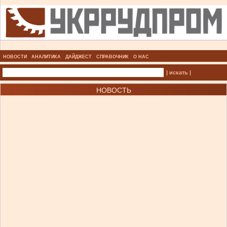
НОВОСТИ
АНАЛИТИКА
ДАЙДЖЕСТ
СПРАВОЧНИК
О НАС
| искать |
НОВОСТЬ