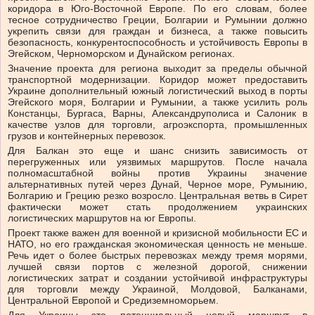
коридора в Юго-Восточной Европе. По его словам, более
тесное сотрудничество Греции, Болгарии и Румынии должно
укрепить связи для граждан и бизнеса, а также повысить
безопасность, конкурентоспособность и устойчивость Европы в
Эгейском, Черноморском и Дунайском регионах.
Значение проекта для региона выходит за пределы обычной
транспортной модернизации. Коридор может предоставить
Украине дополнительный южный логистический выход в порты
Эгейского моря, Болгарии и Румынии, а также усилить роль
Констанцы, Бургаса, Варны, Александруполиса и Салоник в
качестве узлов для торговли, агроэкспорта, промышленных
грузов и контейнерных перевозок.
Для Балкан это еще и шанс снизить зависимость от
перегруженных или уязвимых маршрутов. После начала
полномасштабной войны против Украины значение
альтернативных путей через Дунай, Черное море, Румынию,
Болгарию и Грецию резко возросло. Центральная ветвь в Сирет
фактически может стать продолжением украинских
логистических маршрутов на юг Европы.
Проект также важен для военной и кризисной мобильности ЕС и
НАТО, но его гражданская экономическая ценность не меньше.
Речь идет о более быстрых перевозках между тремя морями,
лучшей связи портов с железной дорогой, снижении
логистических затрат и создании устойчивой инфраструктуры
для торговли между Украиной, Молдовой, Балканами,
Центральной Европой и Средиземноморьем.