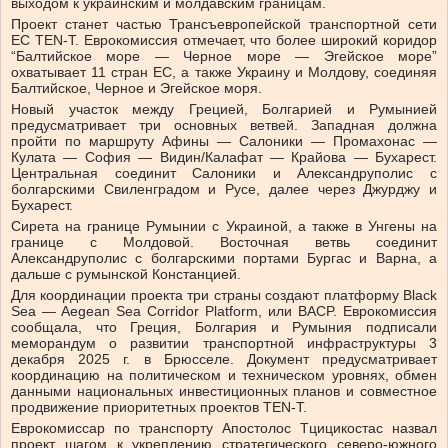
выходом к украинским и молдавским границам.
Проект станет частью Трансъевропейской транспортной сети
ЕС TEN-T. Еврокомиссия отмечает, что более широкий коридор
“Балтийское море — Черное море — Эгейское море”
охватывает 11 стран ЕС, а также Украину и Молдову, соединяя
Балтийское, Черное и Эгейское моря.
Новый участок между Грецией, Болгарией и Румынией
предусматривает три основных ветвей. Западная должна
пройти по маршруту Афины — Салоники — Промахонас —
Кулата — София — Видин/Калафат — Крайова — Бухарест.
Центральная соединит Салоники и Александруполис с
болгарскими Свиленградом и Русе, далее через Джурджу и
Бухарест.
Сирета на границе Румынии с Украиной, а также в Унгены на
границе с Молдовой. Восточная ветвь соединит
Александруполис с болгарскими портами Бургас и Варна, а
дальше с румынской Констанцией.
Для координации проекта три страны создают платформу Black
Sea — Aegean Sea Corridor Platform, или BACP. Еврокомиссия
сообщала, что Греция, Болгария и Румыния подписали
меморандум о развитии транспортной инфраструктуры 3
декабря 2025 г. в Брюсселе. Документ предусматривает
координацию на политическом и техническом уровнях, обмен
данными национальных инвестиционных планов и совместное
продвижение приоритетных проектов TEN-T.
Еврокомиссар по транспорту Апостолос Тцицикостас назвал
проект шагом к укреплению стратегического северо-южного