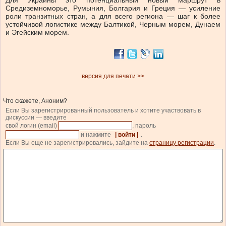
Для Украины это потенциальный новый маршрут в
Средиземноморье, Румыния, Болгария и Греция — усиление
роли транзитных стран, а для всего региона — шаг к более
устойчивой логистике между Балтикой, Черным морем, Дунаем
и Эгейским морем.
версия для печати >>
Что скажете, Аноним?
Если Вы зарегистрированный пользователь и хотите участвовать в
дискуссии — введите
свой логин (email)
, пароль
и нажмите
| войти |
.
Если Вы еще не зарегистрировались, зайдите на
страницу регистрации
.