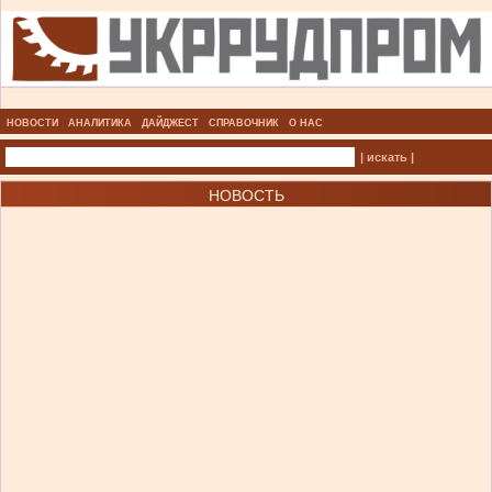
НОВОСТИ
АНАЛИТИКА
ДАЙДЖЕСТ
СПРАВОЧНИК
О НАС
| искать |
НОВОСТЬ