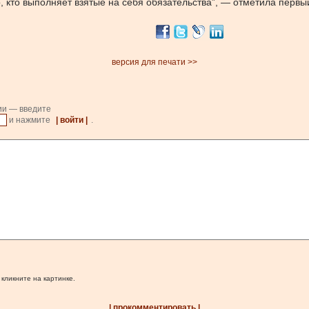
, кто выполняет взятые на себя обязательства”, — отметила первы
версия для печати >>
ии — введите
и нажмите
| войти |
.
 кликните на картинке.
| прокомментировать |