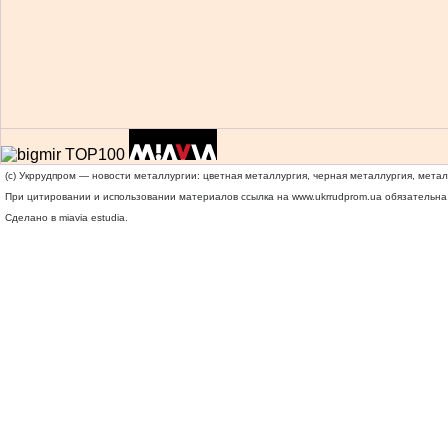
(c) Укррудпром — новости металлургии: цветная металлургия, черная металлургия, мета
При цитировании и использовании материалов ссылка на
www.ukrrudprom.ua
обязательна.
Сделано в miavia estudia.