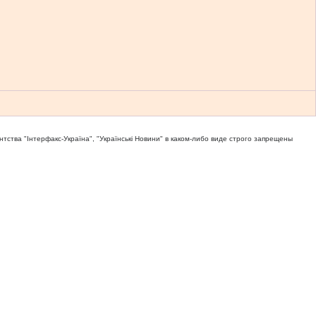
тва "Iнтерфакс-Україна", "Українськi Новини" в каком-либо виде строго запрещены