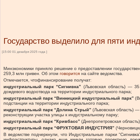
Государство выделило для пяти инд
[15:00 01 декабря 2025 года ]
Минэкономики приняло решение о предоставлении государстве
259,3 млн гривен.
Об этом
говорится
на сайте ведомства.
Отмечается, что
финансирование получат:
индустриальный парк “Сигнивка”
(Львовская область) — 35
дождевого водоотвода на территории индустриального парка;
индустриальный парк “Винницкий индустриальный парк”
(В
подстанции на территории индустриального парка;
индустриальный парк “Долина Стрый”
(Львовская область) —
реконструкции участка улицы к индустриальному парку;
индустриальный парк “Кривбасс”
(Днепропетровская область)
индустриальный парк “ФРУКТОВАЯ ИНДУСТРИЯ”
(Черновицка
В ведомстве подчеркнули, что
Индустриальные парки “Сигнивка
инфраструктуры, однако еще имели готовую проектную доку