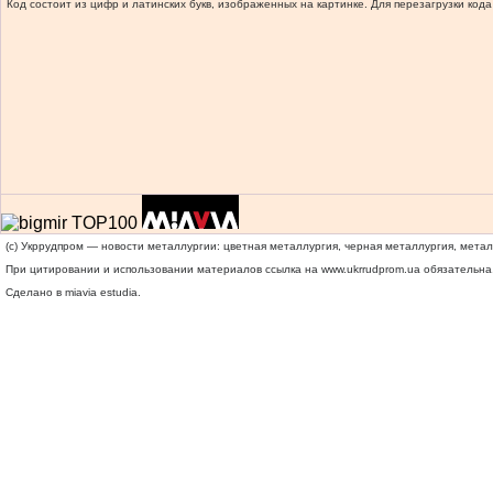
Код состоит из цифр и латинских букв, изображенных на картинке. Для перезагрузки кода
(c) Укррудпром — новости металлургии: цветная металлургия, черная металлургия, мета
При цитировании и использовании материалов ссылка на
www.ukrrudprom.ua
обязательна.
Сделано в miavia estudia.