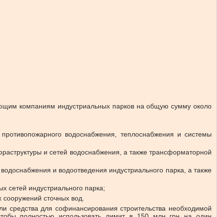
яющим компаниям индустриальных парков на общую сумму около
й противопожарного водоснабжения, теплоснабжения и системы
фраструктуры и сетей водоснабжения, а также трансформаторной
 водоснабжения и водоотведения индустриального парка, а также
ых сетей индустриального парка;
х сооружений сточных вод.
али средства для софинансирования строительства необходимой
чтобы полностью использовать лимит в 150 млн грн на один