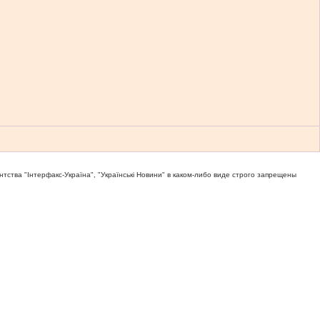
тва "Iнтерфакс-Україна", "Українськi Новини" в каком-либо виде строго запрещены