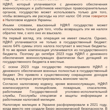
НДФЛ, который уплачивается с денежного обеспечения
военнослужащих и работников некоторых правоохранительных
органов, государство может использовать только для того,
чтобы возмещать им расходы на этот налог. Об этом
говорится
в
Налоговом кодексе Украины.
Иными словами, взысканный НДФЛ государство может
использовать только для того, чтобы возвращать эти же налоги
обратно тем, с кого оно их взыскало.
На первый взгляд, эта операция не имеет смысла. Однако,
НДФЛ уплачивается не только в государственный бюджет:
около 64% суммы этого налога поступает в местные бюджеты.
В то же время компенсация уплачивается из государственного
бюджета. Поэтому до октября 2023 года НДФЛ с денежного
обеспечения военнослужащих фактически был дотацией из
государственного бюджета в местные.
С осени 2023 года государство перенаправило НДФЛ с
денежного обеспечения военных полностью в государственный
бюджет. Это привело к существенному сокращению доходов
громад, в которых регистрировались воинские части.
Согласно налоговому кодексу, кроме военнослужащих, НДФЛ
компенсируется полицейским, пожарным, спасателям,
работникам Государственной уголовно-исполнительной
службы, Госслужбы спецсвязи и защиты информации и
работникам налоговой милиции.
Налоговую милицию в Украине расформировали в 2021 году,
когда вместо нее создали Бюро экономической безопасности. В