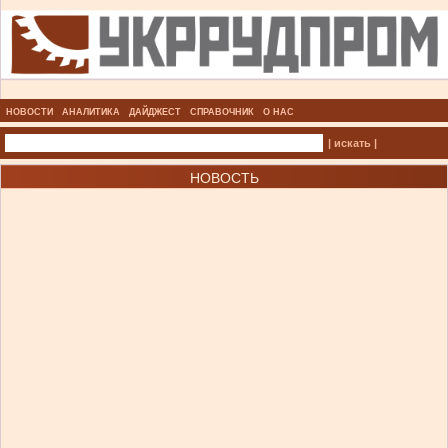
НОВОСТИ
АНАЛИТИКА
ДАЙДЖЕСТ
СПРАВОЧНИК
О НАС
| искать |
НОВОСТЬ