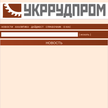
НОВОСТИ
АНАЛИТИКА
ДАЙДЖЕСТ
СПРАВОЧНИК
О НАС
| искать |
НОВОСТЬ