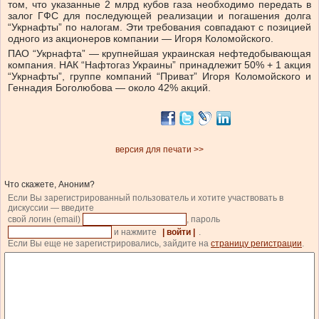
том, что указанные 2 млрд кубов газа необходимо передать в
залог ГФС для последующей реализации и погашения долга
“Укрнафты” по налогам. Эти требования совпадают с позицией
одного из акционеров компании — Игоря Коломойского.
ПАО “Укрнафта” — крупнейшая украинская нефтедобывающая
компания. НАК “Нафтогаз Украины” принадлежит 50% + 1 акция
“Укрнафты”, группе компаний “Приват” Игоря Коломойского и
Геннадия Боголюбова — около 42% акций.
версия для печати >>
Что скажете, Аноним?
Если Вы зарегистрированный пользователь и хотите участвовать в
дискуссии — введите
свой логин (email)
, пароль
и нажмите
| войти |
.
Если Вы еще не зарегистрировались, зайдите на
страницу регистрации
.