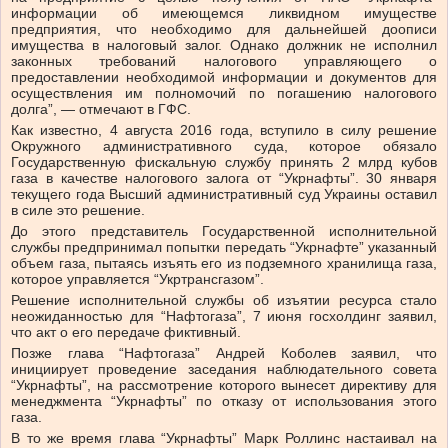
информации об имеющемся ликвидном имуществе
предприятия, что необходимо для дальнейшей доописи
имущества в налоговый залог. Однако должник не исполнил
законных требований налогового управляющего о
предоставлении необходимой информации и документов для
осуществления им полномочий по погашению налогового
долга”, — отмечают в ГФС.
Как известно, 4 августа 2016 года,
вступило в силу
решение
Окружного административного суда, которое обязало
Государственную фискальную службу принять 2 млрд кубов
газа в качестве налогового залога от “Укрнафты”. 30 января
текущего года Высший административный суд Украины
оставил
в силе это решение.
До этого представитель Государственной исполнительной
службы предпринимал попытки
передать “Укрнафте” указанный
объем газа
, пытаясь изъять его из подземного хранилища газа,
которое управляется “Укртрансгазом”.
Решение исполнительной службы об изъятии ресурса стало
неожиданностью для “Нафтогаза”, 7 июня госхолдинг заявил,
что акт о его передаче
фиктивный
.
Позже глава “Нафтогаза” Андрей Коболев заявил, что
инициирует проведение заседания наблюдательного совета
“Укрнафты”, на рассмотрение которого вынесет директиву для
менеджмента “Укрнафты” по отказу от использования этого
газа.
В то же время глава “Укрнафты” Марк Роллинс настаивал на