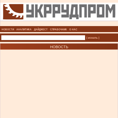
НОВОСТИ
АНАЛИТИКА
ДАЙДЖЕСТ
СПРАВОЧНИК
О НАС
| искать |
НОВОСТЬ