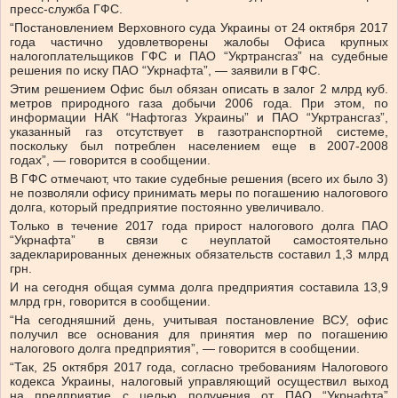
пресс-служба
ГФС.
“Постановлением Верховного суда Украины от 24 октября 2017
года частично удовлетворены жалобы Офиса крупных
налогоплательщиков ГФС и ПАО “Укртрансгаз” на судебные
решения по иску ПАО “Укрнафта”, — заявили в ГФС.
Этим решением Офис был обязан описать в залог 2 млрд куб.
метров природного газа добычи 2006 года. При этом, по
информации НАК “Нафтогаз Украины” и ПАО “Укртрансгаз”,
указанный газ отсутствует в газотранспортной системе,
поскольку был потреблен населением еще в 2007-2008
годах”, — говорится в сообщении.
В ГФС отмечают, что такие судебные решения (всего их было 3)
не позволяли офису принимать меры по погашению налогового
долга, который предприятие постоянно увеличивало.
Только в течение 2017 года прирост налогового долга ПАО
“Укрнафта” в связи с неуплатой самостоятельно
задекларированных денежных обязательств составил 1,3 млрд
грн.
И на сегодня общая сумма долга предприятия составила 13,9
млрд грн, говорится в сообщении.
“На сегодняшний день, учитывая постановление ВСУ, офис
получил все основания для принятия мер по погашению
налогового долга предприятия”, — говорится в сообщении.
“Так, 25 октября 2017 года, согласно требованиям Налогового
кодекса Украины, налоговый управляющий осуществил выход
на предприятие с целью получения от ПАО “Укрнафта”