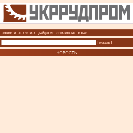
НОВОСТИ
АНАЛИТИКА
ДАЙДЖЕСТ
СПРАВОЧНИК
О НАС
| искать |
НОВОСТЬ