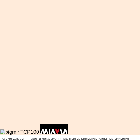
(c) Укррудпром — новости металлургии: цветная металлургия, черная металлургия,