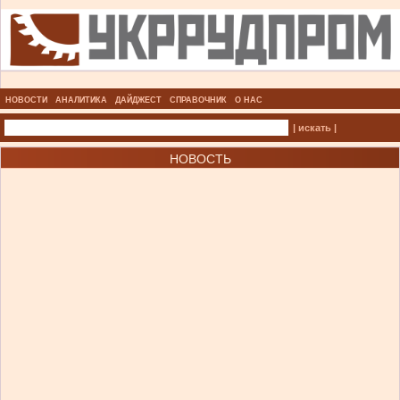
НОВОСТИ
АНАЛИТИКА
ДАЙДЖЕСТ
СПРАВОЧНИК
О НАС
| искать |
НОВОСТЬ