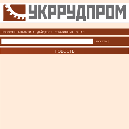
НОВОСТИ
АНАЛИТИКА
ДАЙДЖЕСТ
СПРАВОЧНИК
О НАС
| искать |
НОВОСТЬ