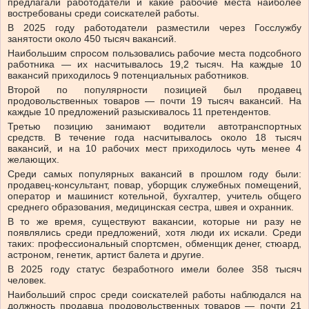
предлагали работодатели и какие рабочие места наиболее
востребованы среди соискателей работы.
В 2025 году работодатели разместили через Госслужбу
занятости около 450 тысяч вакансий.
Наибольшим спросом пользовались рабочие места подсобного
работника — их насчитывалось 19,2 тысяч. На каждые 10
вакансий приходилось 9 потенциальных работников.
Второй по популярности позицией был продавец
продовольственных товаров — почти 19 тысяч вакансий. На
каждые 10 предложений разыскивалось 11 претендентов.
Третью позицию занимают водители автотранспортных
средств. В течение года насчитывалось около 18 тысяч
вакансий, и на 10 рабочих мест приходилось чуть менее 4
желающих.
Среди самых популярных вакансий в прошлом году были:
продавец-консультант, повар, уборщик служебных помещений,
оператор и машинист котельной, бухгалтер, учитель общего
среднего образования, медицинская сестра, швея и охранник.
В то же время, существуют вакансии, которые ни разу не
появлялись среди предложений, хотя люди их искали. Среди
таких: профессиональный спортсмен, обменщик денег, стюард,
астроном, генетик, артист балета и другие.
В 2025 году статус безработного имели более 358 тысяч
человек.
Наибольший спрос среди соискателей работы наблюдался на
должность продавца продовольственных товаров — почти 21