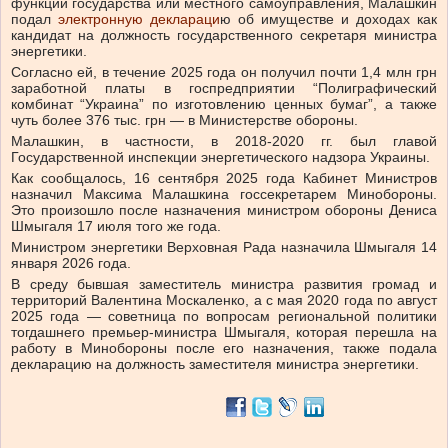
функций государства или местного самоуправления, Малашкин
подал
электронную деклараци
ю об имуществе и доходах как
кандидат на должность государственного секретаря министра
энергетики.
Согласно ей, в течение 2025 года он получил почти 1,4 млн грн
заработной платы в госпредприятии “Полиграфический
комбинат “Украина” по изготовлению ценных бумаг”, а также
чуть более 376 тыс. грн — в Министерстве обороны.
Малашкин, в частности, в 2018-2020 гг. был главой
Государственной инспекции энергетического надзора Украины.
Как сообщалось, 16 сентября 2025 года Кабинет Министров
назначил Максима Малашкина госсекретарем Минобороны.
Это произошло после назначения министром обороны Дениса
Шмыгаля 17 июля того же года.
Министром энергетики Верховная Рада назначила Шмыгаля 14
января 2026 года.
В среду бывшая заместитель министра развития громад и
территорий Валентина Москаленко, а с мая 2020 года по август
2025 года — советница по вопросам региональной политики
тогдашнего премьер-министра Шмыгаля, которая перешла на
работу в Минобороны после его назначения, также подала
декларацию на должность заместителя министра энергетики.