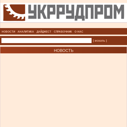
НОВОСТИ
АНАЛИТИКА
ДАЙДЖЕСТ
СПРАВОЧНИК
О НАС
| искать |
НОВОСТЬ