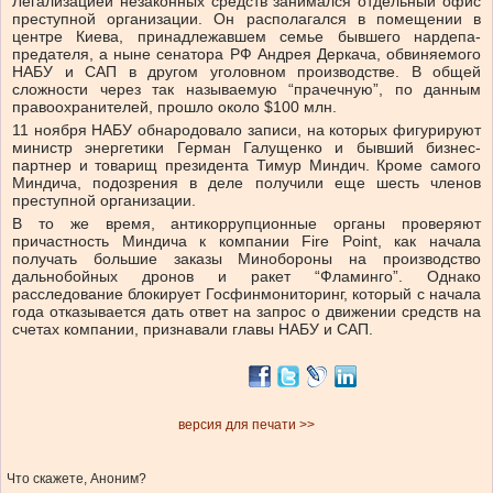
Легализацией незаконных средств занимался отдельный офис
преступной организации. Он располагался в помещении в
центре Киева, принадлежавшем семье бывшего нардепа-
предателя, а ныне сенатора РФ Андрея Деркача, обвиняемого
НАБУ и САП в другом уголовном производстве. В общей
сложности через так называемую “прачечную”, по данным
правоохранителей, прошло около $100 млн.
11 ноября НАБУ обнародовало записи, на которых фигурируют
министр энергетики Герман Галущенко и бывший бизнес-
партнер и товарищ президента Тимур Миндич. Кроме самого
Миндича, подозрения в деле получили еще шесть членов
преступной организации.
В то же время, антикоррупционные органы проверяют
причастность Миндича к компании Fire Point, как начала
получать большие заказы Минобороны на производство
дальнобойных дронов и ракет “Фламинго”. Однако
расследование блокирует Госфинмониторинг, который с начала
года отказывается дать ответ на запрос о движении средств на
счетах компании, признавали главы НАБУ и САП.
версия для печати >>
Что скажете, Аноним?