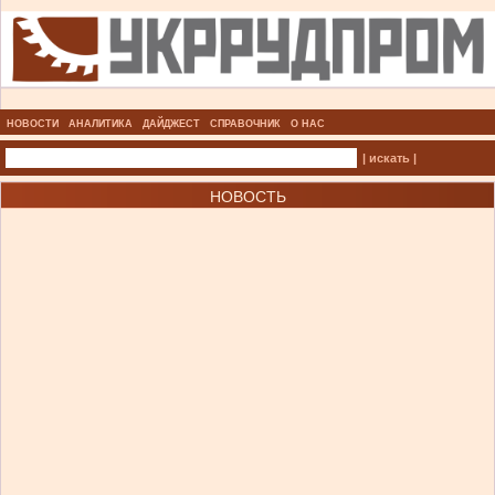
НОВОСТИ
АНАЛИТИКА
ДАЙДЖЕСТ
СПРАВОЧНИК
О НАС
| искать |
НОВОСТЬ