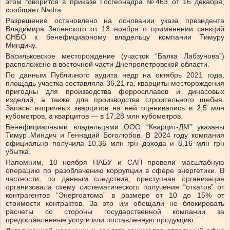
этом говорится в приказе Госгеонадра №463 от 16 декабря,
сообщает Nadra.
Разрешение остановлено на основании указа президента
Владимира Зеленского от 13 ноября о применении санкций
СНБО к бенефициарному владельцу компании Тимуру
Миндичу.
Васильковское месторождение (участок “Балка Лабзунова”)
расположено в восточной части Днепропетровской области.
По данным Публичного аудита недр на октябрь 2021 года,
площадь участка составляла 36,21 га, кварциты месторождения
пригодны для производства ферросплавов и динасовых
изделий, а также для производства строительного щебня.
Запасы вторичных кварцитов на ней оценивались в 2,5 млн
кубометров, а кварцитов — в 17,28 млн кубометров.
Бенефициарными владельцами ООО “Кварцит-ДМ” указаны
Тимур Миндич и Геннадий Боголюбов. В 2024 году компания
официально получила 10,36 млн грн дохода и 8,16 млн грн
убытка.
Напомним, 10 ноября НАБУ и САП провели масштабную
операцию по разоблачению коррупции в сфере энергетики. В
частности, по данным следствия, преступная организация
организовала схему систематического получения “откатов” от
контрагентов “Энергоатома” в размере от 10 до 15% от
стоимости контрактов. За это им обещали не блокировать
расчеты со стороны государственной компании за
предоставленные услуги или поставленную продукцию.