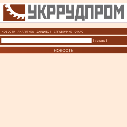
НОВОСТИ
АНАЛИТИКА
ДАЙДЖЕСТ
СПРАВОЧНИК
О НАС
| искать |
НОВОСТЬ