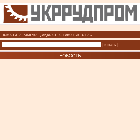
НОВОСТИ
АНАЛИТИКА
ДАЙДЖЕСТ
СПРАВОЧНИК
О НАС
| искать |
НОВОСТЬ