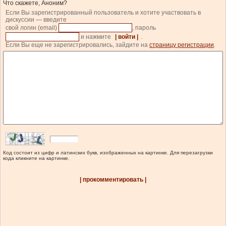
Что скажете, Аноним?
Если Вы зарегистрированный пользователь и хотите участвовать в
дискуссии — введите
свой логин (email)
, пароль
и нажмите
| войти |
.
Если Вы еще не зарегистрировались, зайдите на
страницу регистрации
.
Код состоит из цифр и латинских букв, изображенных на картинке. Для перезагрузки
кода кликните на картинке.
| прокомментировать |