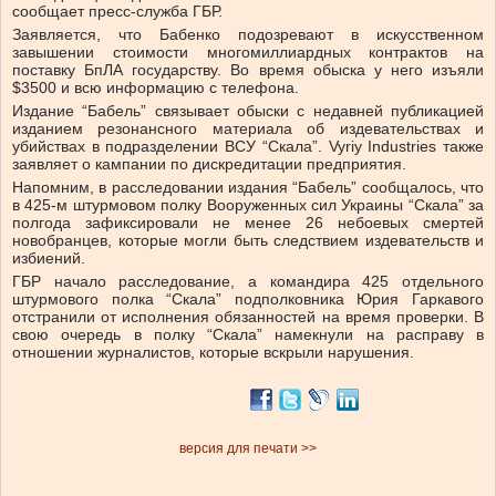
сообщает пресс-служба ГБР.
Заявляется, что Бабенко подозревают в искусственном
завышении стоимости многомиллиардных контрактов на
поставку БпЛА государству. Во время обыска у него изъяли
$3500 и всю информацию с телефона.
Издание “Бабель” связывает обыски с недавней публикацией
изданием резонансного материала об издевательствах и
убийствах в подразделении ВСУ “Скала”. Vyriy Industries также
заявляет о кампании по дискредитации предприятия.
Напомним, в расследовании издания “Бабель” сообщалось, что
в 425-м штурмовом полку Вооруженных сил Украины “Скала” за
полгода зафиксировали не менее 26 небоевых смертей
новобранцев, которые могли быть следствием издевательств и
избиений.
ГБР начало расследование, а командира 425 отдельного
штурмового полка “Скала” подполковника Юрия Гаркавого
отстранили от исполнения обязанностей на время проверки. В
свою очередь в полку “Скала” намекнули на расправу в
отношении журналистов, которые вскрыли нарушения.
версия для печати >>