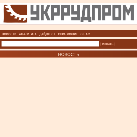
НОВОСТИ
АНАЛИТИКА
ДАЙДЖЕСТ
СПРАВОЧНИК
О НАС
| искать |
НОВОСТЬ