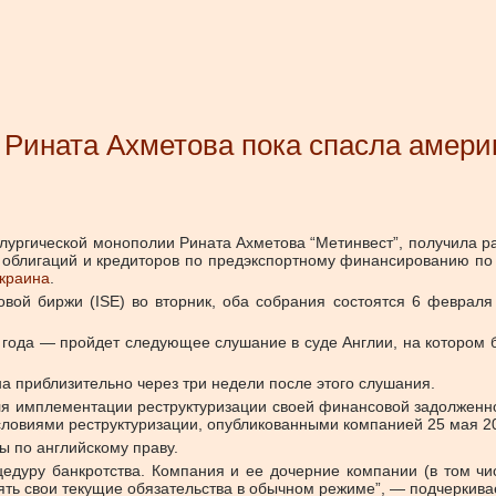
Рината Ахметова пока спасла америк
лургической монополии Рината Ахметова “Метинвест”, получила раз
й облигаций и кредиторов по предэкспортному финансированию п
краина
.
ой биржи (ISE) во вторник, оба собрания состоятся 6 февраля
года — пройдет следующее слушание в суде Англии, на котором 
а приблизительно через три недели после этого слушания.
 для имплементации реструктуризации своей финансовой задолжен
словиями реструктуризации, опубликованными компанией 25 мая 20
ы по английскому праву.
дуру банкротства. Компания и ее дочерние компании (в том числ
ть свои текущие обязательства в обычном режиме”, — подчеркива