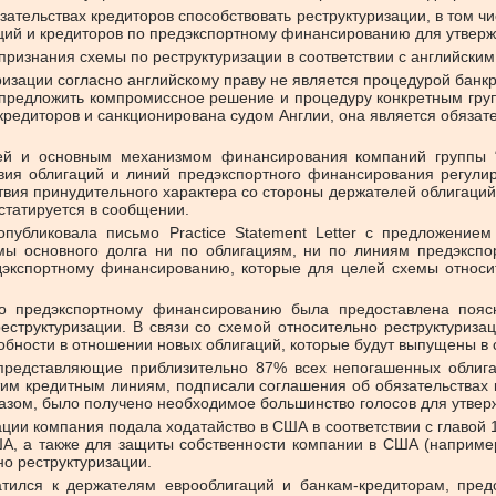
тельствах кредиторов способствовать реструктуризации, в том чи
ий и кредиторов по предэкспортному финансированию для утверж
признания схемы по реструктуризации в соответствии с английским
уризации согласно английскому праву не является процедурой бан
 предложить компромиссное решение и процедуру конкретным гру
редиторов и санкционирована судом Англии, она является обязат
нией и основным механизмом финансирования компаний группы “
словия облигаций и линий предэкспортного финансирования регул
ия принудительного характера со стороны держателей облигаций,
нстатируется в сообщении.
публиковала письмо Practice Statement Letter с предложением
мы основного долга ни по облигациям, ни по линиям предэкспо
едэкспортному финансированию, которые для целей схемы относи
 предэкспортному финансированию была предоставлена пояснит
еструктуризации. В связи со схемой относительно реструктуриз
обности в отношении новых облигаций, которые будут выпущены в с
 представляющие приблизительно 87% всех непогашенных облига
м кредитным линиям, подписали соглашения об обязательствах кр
разом, было получено необходимое большинство голосов для утвер
ции компания подала ходатайство в США в соответствии с главой 
ША, а также для защиты собственности компании в США (например
о реструктуризации.
ратился к держателям еврооблигаций и банкам-кредиторам, пре