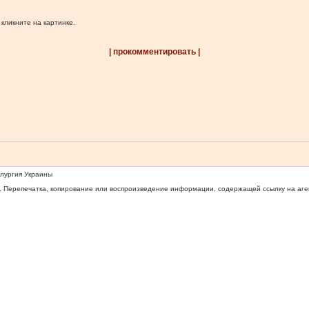
 кликните на картинке.
| прокомментировать |
ллургия Украины
 Перепечатка, копирование или воспроизведение информации, содержащей ссылку на агентс