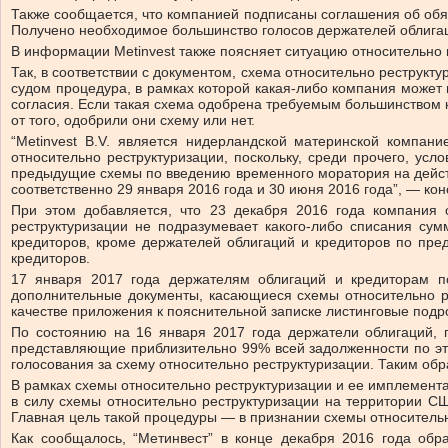
Также сообщается, что компанией подписаны соглашения об обяза
Получено необходимое большинство голосов держателей облигац
В информации Metinvest также поясняет ситуацию относительно 
Так, в соответствии с документом, схема относительно реструкт
судом процедура, в рамках которой какая-либо компания может
согласия. Если такая схема одобрена требуемым большинством к
от того, одобрили они схему или нет.
“Metinvest B.V. является нидерландской материнской компа
относительно реструктуризации, поскольку, среди прочего, у
предыдущие схемы по введению временного моратория на действ
соответственно 29 января 2016 года и 30 июня 2016 года”, — ко
При этом добавляется, что 23 декабря 2016 года компания о
реструктуризации не подразумевает какого-либо списания сум
кредиторов, кроме держателей облигаций и кредиторов по пр
кредиторов.
17 января 2017 года держателям облигаций и кредиторам по
дополнительные документы, касающиеся схемы относительно р
качестве приложения к пояснительной записке листинговые подр
По состоянию на 16 января 2017 года держатели облигаций,
представляющие приблизительно 99% всей задолженности по эти
голосования за схему относительно реструктуризации. Таким об
В рамках схемы относительно реструктуризации и ее имплемента
в силу схемы относительно реструктуризации на территории С
Главная цель такой процедуры — в признании схемы относительн
Как сообщалось, “Метинвест” в конце декабря 2016 года об