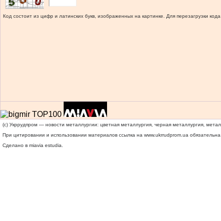
Код состоит из цифр и латинских букв, изображенных на картинке. Для перезагрузки кода
(c) Укррудпром — новости металлургии: цветная металлургия, черная металлургия, мета
При цитировании и использовании материалов ссылка на
www.ukrrudprom.ua
обязательна.
Сделано в miavia estudia.