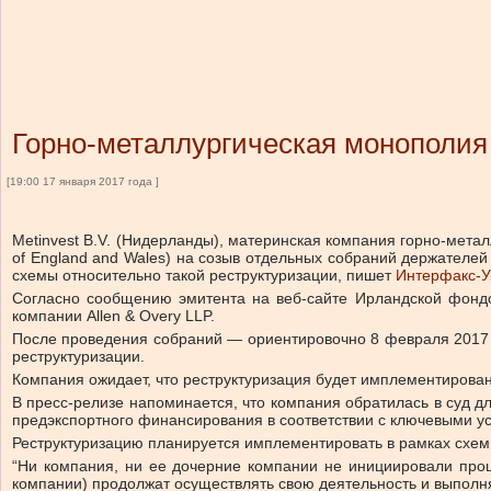
Горно-металлургическая монополия 
[19:00 17 января 2017 года ]
Metinvest B.V. (Нидерланды), материнская компания горно-метал
of England and Wales) на созыв отдельных собраний держателе
схемы относительно такой реструктуризации, пишет
Интерфакс-У
Согласно сообщению эмитента на веб-сайте Ирландской фондов
компании Allen & Overy LLP.
После проведения собраний — ориентировочно 8 февраля 2017 
реструктуризации.
Компания ожидает, что реструктуризация будет имплементирован
В пресс-релизе напоминается, что компания обратилась в суд
предэкспортного финансирования в соответствии с ключевыми у
Реструктуризацию планируется имплементировать в рамках схем
“Ни компания, ни ее дочерние компании не инициировали проце
компании) продолжат осуществлять свою деятельность и выполня