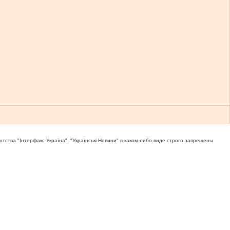
тва "Iнтерфакс-Україна", "Українськi Новини" в каком-либо виде строго запрещены