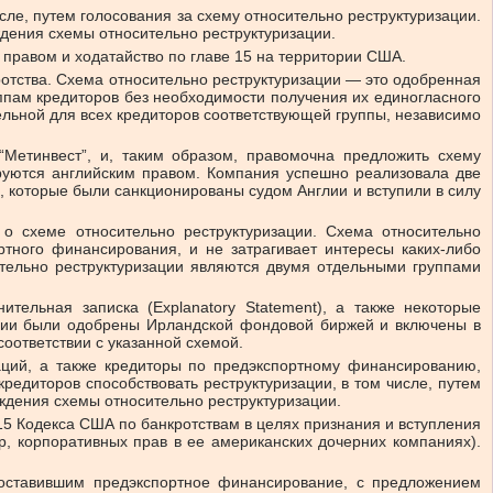
сле, путем голосования за схему относительно реструктуризации.
дения схемы относительно реструктуризации.
 правом и ходатайство по главе 15 на территории США.
кротства. Схема относительно реструктуризации — это одобренная
ппам кредиторов без необходимости получения их единогласного
ельной для всех кредиторов соответствующей группы, независимо
Метинвест”, и, таким образом, правомочна предложить схему
ируются английским правом. Компания успешно реализовала две
 которые были санкционированы судом Англии и вступили в силу
 о схеме относительно реструктуризации. Схема относительно
ртного финансирования, и не затрагивает интересы каких-либо
тельно реструктуризации являются двумя отдельными группами
ельная записка (Explanatory Statement), а также некоторые
ации были одобрены Ирландской фондовой биржей и включены в
оответствии с указанной схемой.
ций, а также кредиторы по предэкспортному финансированию,
едиторов способствовать реструктуризации, в том числе, путем
ждения схемы относительно реструктуризации.
15 Кодекса США по банкротствам в целях признания и вступления
, корпоративных прав в ее американских дочерних компаниях).
доставившим предэкспортное финансирование, с предложением