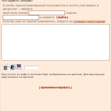
Что скажете, Аноним?
Если Вы зарегистрированный пользователь и хотите участвовать в
дискуссии — введите
свой логин (email)
, пароль
и нажмите
| войти |
.
Если Вы еще не зарегистрировались, зайдите на
страницу регистрации
.
Код состоит из цифр и латинских букв, изображенных на картинке. Для перезагрузки
кода кликните на картинке.
| прокомментировать |