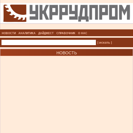
НОВОСТИ
АНАЛИТИКА
ДАЙДЖЕСТ
СПРАВОЧНИК
О НАС
| искать |
НОВОСТЬ