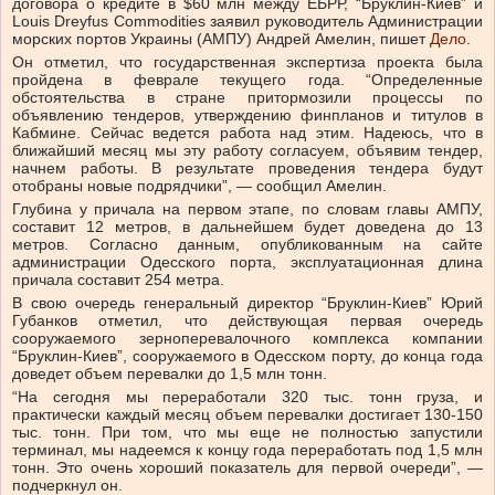
договора о кредите в $60 млн между ЕБРР, “Бруклин-Киев” и
Louis Dreyfus Commodities заявил руководитель Администрации
морских портов Украины (АМПУ) Андрей Амелин, пишет
Дело
.
Он отметил, что государственная экспертиза проекта была
пройдена в феврале текущего года. “Определенные
обстоятельства в стране притормозили процессы по
объявлению тендеров, утверждению финпланов и титулов в
Кабмине. Сейчас ведется работа над этим. Надеюсь, что в
ближайший месяц мы эту работу согласуем, объявим тендер,
начнем работы. В результате проведения тендера будут
отобраны новые подрядчики”, — сообщил Амелин.
Глубина у причала на первом этапе, по словам главы АМПУ,
составит 12 метров, в дальнейшем будет доведена до 13
метров. Согласно данным, опубликованным на сайте
администрации Одесского порта, эксплуатационная длина
причала составит 254 метра.
В свою очередь генеральный директор “Бруклин-Киев” Юрий
Губанков отметил, что действующая первая очередь
сооружаемого зерноперевалочного комплекса компании
“Бруклин-Киев”, сооружаемого в Одесском порту, до конца года
доведет объем перевалки до 1,5 млн тонн.
“На сегодня мы переработали 320 тыс. тонн груза, и
практически каждый месяц объем перевалки достигает 130-150
тыс. тонн. При том, что мы еще не полностью запустили
терминал, мы надеемся к концу года переработать под 1,5 млн
тонн. Это очень хороший показатель для первой очереди”, —
подчеркнул он.