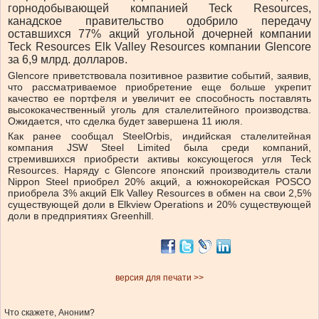
горнодобывающей компанией Teck Resources,
канадское правительство одобрило передачу
оставшихся 77% акций угольной дочерней компании
Teck Resources Elk Valley Resources компании Glencore
за 6,9 млрд. долларов.
Glencore приветствовала позитивное развитие событий, заявив,
что рассматриваемое приобретение еще больше укрепит
качество ее портфеля и увеличит ее способность поставлять
высококачественный уголь для сталелитейного производства.
Ожидается, что сделка будет завершена 11 июля.
Как ранее сообщал SteelOrbis, индийская сталелитейная
компания JSW Steel Limited была среди компаний,
стремившихся приобрести активы коксующегося угля Teck
Resources. Наряду с Glencore японский производитель стали
Nippon Steel приобрел 20% акций, а южнокорейская POSCO
приобрела 3% акций Elk Valley Resources в обмен на свои 2,5%
существующей доли в Elkview Operations и 20% существующей
доли в предприятиях Greenhill.
версия для печати >>
Что скажете, Аноним?