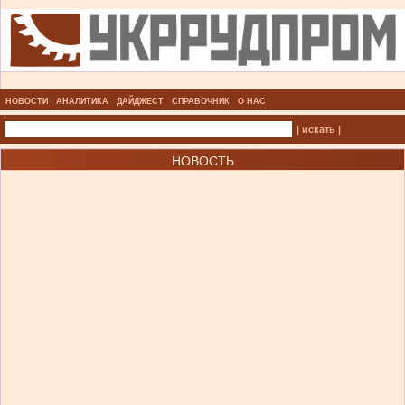
НОВОСТИ
АНАЛИТИКА
ДАЙДЖЕСТ
СПРАВОЧНИК
О НАС
| искать |
НОВОСТЬ