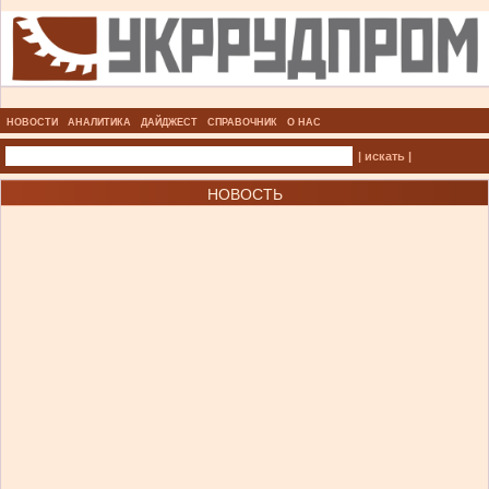
НОВОСТИ
АНАЛИТИКА
ДАЙДЖЕСТ
СПРАВОЧНИК
О НАС
| искать |
НОВОСТЬ