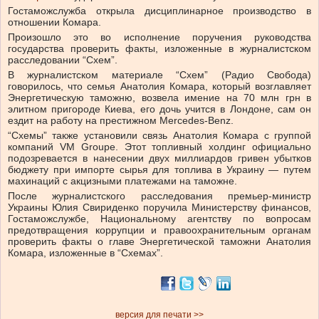
Гостаможслужба открыла дисциплинарное производство в
отношении Комара.
Произошло это во исполнение поручения руководства
государства проверить факты, изложенные в журналистском
расследовании “Схем”.
В журналистском материале “Схем” (Радио Свобода)
говорилось, что семья Анатолия Комара, который возглавляет
Энергетическую таможню, возвела имение на 70 млн грн в
элитном пригороде Киева, его дочь учится в Лондоне, сам он
ездит на работу на престижном Mercedes-Benz.
“Схемы” также установили связь Анатолия Комара с группой
компаний VM Groupe. Этот топливный холдинг официально
подозревается в нанесении двух миллиардов гривен убытков
бюджету при импорте сырья для топлива в Украину — путем
махинаций с акцизными платежами на таможне.
После журналистского расследования премьер-министр
Украины Юлия Свириденко поручила Министерству финансов,
Гостаможслужбе, Национальному агентству по вопросам
предотвращения коррупции и правоохранительным органам
проверить факты о главе Энергетической таможни Анатолия
Комара, изложенные в “Схемах”.
версия для печати >>