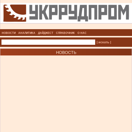
НОВОСТИ
АНАЛИТИКА
ДАЙДЖЕСТ
СПРАВОЧНИК
О НАС
| искать |
НОВОСТЬ