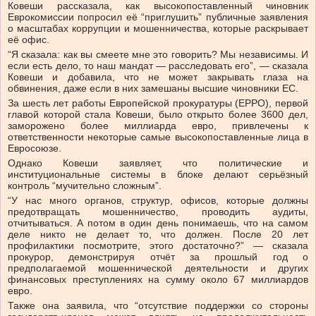
Ковеши рассказала, как высокопоставленный чиновник
Еврокомиссии попросил её “приглушить” публичные заявления
о масштабах коррупции и мошенничества, которые раскрывает
её офис.
“Я сказала: как вы смеете мне это говорить? Мы независимы. И
если есть дело, то наш мандат — расследовать его”, — сказала
Ковеши и добавила, что не может закрывать глаза на
обвинения, даже если в них замешаны высшие чиновники ЕС.
За шесть лет работы Европейской прокуратуры (EPPO), первой
главой которой стала Ковеши, было открыто более 3600 дел,
заморожено более миллиарда евро, привлечены к
ответственности некоторые самые высокопоставленные лица в
Евросоюзе.
Однако Ковеши заявляет, что политические и
институциональные системы в блоке делают серьёзный
контроль “мучительно сложным”.
“У нас много органов, структур, офисов, которые должны
предотвращать мошенничество, проводить аудиты,
отчитываться. А потом в один день понимаешь, что на самом
деле никто не делает то, что должен. После 20 лет
профилактики посмотрите, этого достаточно?” — сказала
прокурор, демонстрируя отчёт за прошлый год о
предполагаемой мошеннической деятельности и других
финансовых преступлениях на сумму около 67 миллиардов
евро.
Также она заявила, что “отсутствие поддержки со стороны