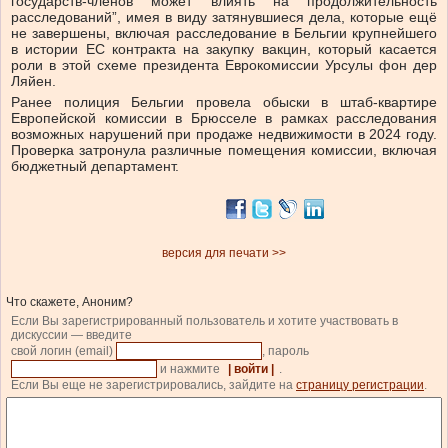
государств-членов может влиять на продолжительность
расследований”, имея в виду затянувшиеся дела, которые ещё
не завершены, включая расследование в Бельгии крупнейшего
в истории ЕС контракта на закупку вакцин, который касается
роли в этой схеме президента Еврокомиссии Урсулы фон дер
Ляйен.
Ранее полиция Бельгии провела обыски в штаб-квартире
Европейской комиссии в Брюсселе в рамках расследования
возможных нарушений при продаже недвижимости в 2024 году.
Проверка затронула различные помещения комиссии, включая
бюджетный департамент.
версия для печати >>
Что скажете, Аноним?
Если Вы зарегистрированный пользователь и хотите участвовать в
дискуссии — введите
свой логин (email)
, пароль
и нажмите
| войти |
.
Если Вы еще не зарегистрировались, зайдите на
страницу регистрации
.