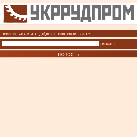
НОВОСТИ
АНАЛИТИКА
ДАЙДЖЕСТ
СПРАВОЧНИК
О НАС
| искать |
НОВОСТЬ