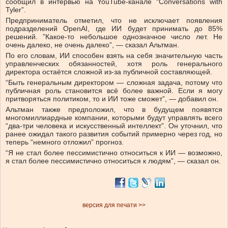
сообщил в интервью на YouTube-канале “Conversations with
Tyler”.
Предприниматель отметил, что не исключает появления
подразделений OpenAI, где ИИ будет принимать до 85%
решений. ”Какое-то небольшое однозначное число лет. Не
очень далеко, не очень далеко”, — сказал Альтман.
По его словам, ИИ способен взять на себя значительную часть
управленческих обязанностей, хотя роль генерального
директора остаётся сложной из-за публичной составляющей.
“Быть генеральным директором — сложная задача, потому что
публичная роль становится всё более важной. Если я могу
притворяться политиком, то и ИИ тоже сможет”, — добавил он.
Альтман также предположил, что в будущем появятся
многомиллиардные компании, которыми будут управлять всего
“два-три человека и искусственный интеллект”. Он уточнил, что
ранее ожидал такого развития событий примерно через год, но
теперь “немного отложил” прогноз.
“Я не стал более пессимистично относиться к ИИ — возможно,
я стал более пессимистично относиться к людям”, — сказал он.
версия для печати >>