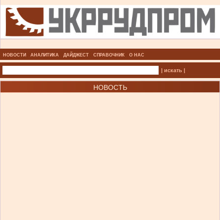
НОВОСТИ
АНАЛИТИКА
ДАЙДЖЕСТ
СПРАВОЧНИК
О НАС
| искать |
НОВОСТЬ