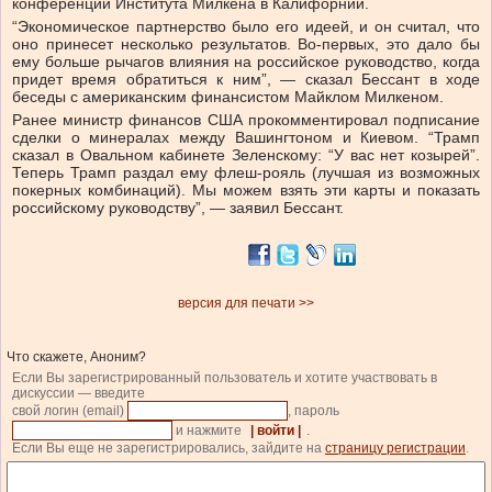
конференции Института Милкена в Калифорнии.
“Экономическое партнерство было его идеей, и он считал, что
оно принесет несколько результатов. Во-первых, это дало бы
ему больше рычагов влияния на российское руководство, когда
придет время обратиться к ним”, — сказал Бессант в ходе
беседы с американским финансистом Майклом Милкеном.
Ранее министр финансов США прокомментировал подписание
сделки о минералах между Вашингтоном и Киевом. “Трамп
сказал в Овальном кабинете Зеленскому: “У вас нет козырей”.
Теперь Трамп раздал ему флеш-рояль (лучшая из возможных
покерных комбинаций). Мы можем взять эти карты и показать
российскому руководству”, — заявил Бессант.
версия для печати >>
Что скажете, Аноним?
Если Вы зарегистрированный пользователь и хотите участвовать в
дискуссии — введите
свой логин (email)
, пароль
и нажмите
| войти |
.
Если Вы еще не зарегистрировались, зайдите на
страницу регистрации
.