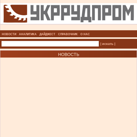
НОВОСТИ
АНАЛИТИКА
ДАЙДЖЕСТ
СПРАВОЧНИК
О НАС
| искать |
НОВОСТЬ