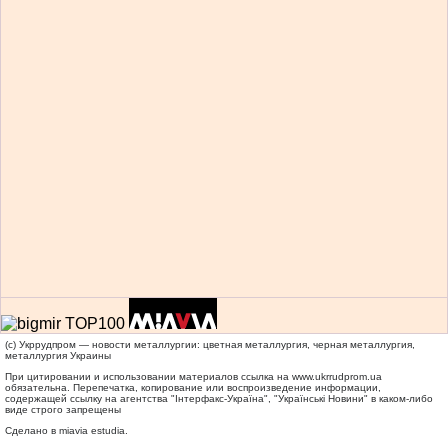
(c) Укррудпром — новости металлургии: цветная металлургия, черная металлургия,
металлургия Украины
При цитировании и использовании материалов ссылка на
www.ukrrudprom.ua
обязательна. Перепечатка, копирование или воспроизведение информации,
содержащей ссылку на агентства "Iнтерфакс-Україна", "Українськi Новини" в каком-либо
виде строго запрещены
Сделано в miavia estudia.