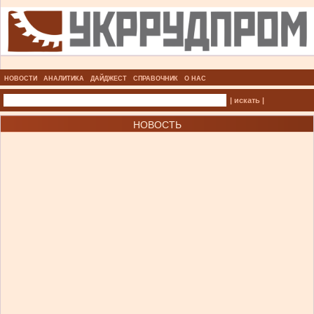
НОВОСТИ
АНАЛИТИКА
ДАЙДЖЕСТ
СПРАВОЧНИК
О НАС
| искать |
НОВОСТЬ