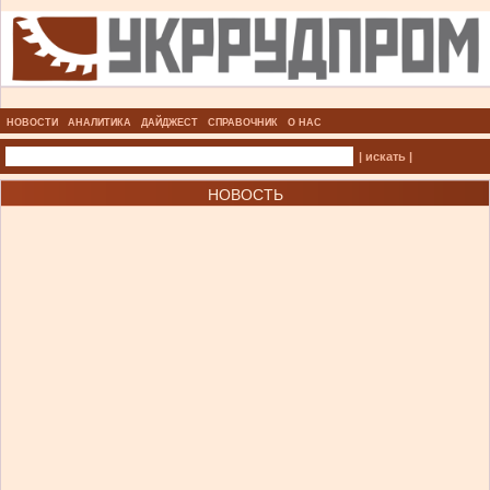
НОВОСТИ
АНАЛИТИКА
ДАЙДЖЕСТ
СПРАВОЧНИК
О НАС
| искать |
НОВОСТЬ