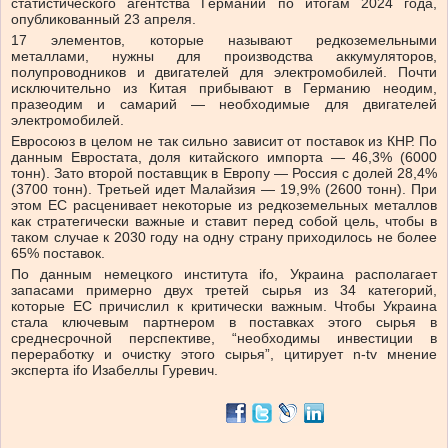
статистического агентства Германии по итогам 2024 года,
опубликованный 23 апреля.
17 элементов, которые называют редкоземельными
металлами, нужны для производства аккумуляторов,
полупроводников и двигателей для электромобилей. Почти
исключительно из Китая прибывают в Германию неодим,
празеодим и самарий — необходимые для двигателей
электромобилей.
Евросоюз в целом не так сильно зависит от поставок из КНР. По
данным Евростата, доля китайского импорта — 46,3% (6000
тонн). Зато второй поставщик в Европу — Россия с долей 28,4%
(3700 тонн). Третьей идет Малайзия — 19,9% (2600 тонн). При
этом ЕС расценивает некоторые из редкоземельных металлов
как стратегически важные и ставит перед собой цель, чтобы в
таком случае к 2030 году на одну страну приходилось не более
65% поставок.
По данным немецкого института ifo, Украина располагает
запасами примерно двух третей сырья из 34 категорий,
которые ЕС причислил к критически важным. Чтобы Украина
стала ключевым партнером в поставках этого сырья в
среднесрочной перспективе, “необходимы инвестиции в
переработку и очистку этого сырья”, цитирует n-tv мнение
эксперта ifo Изабеллы Гуревич.