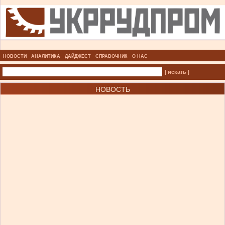
НОВОСТИ
АНАЛИТИКА
ДАЙДЖЕСТ
СПРАВОЧНИК
О НАС
| искать |
НОВОСТЬ