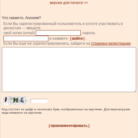
версия для печати >>
Что скажете, Аноним?
Если Вы зарегистрированный пользователь и хотите участвовать в
дискуссии — введите
свой логин (email)
, пароль
и нажмите
| войти |
.
Если Вы еще не зарегистрировались, зайдите на
страницу регистрации
.
Код состоит из цифр и латинских букв, изображенных на картинке. Для перезагрузки
кода кликните на картинке.
| прокомментировать |