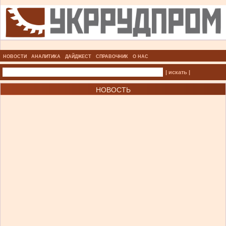
НОВОСТИ
АНАЛИТИКА
ДАЙДЖЕСТ
СПРАВОЧНИК
О НАС
| искать |
НОВОСТЬ