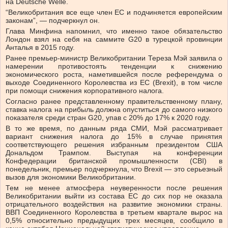
на Deutsche Welle.
“Великобритания все еще член ЕС и подчиняется европейским
законам”, — подчеркнул он.
Глава Минфина напомнил, что именно такое обязательство
Лондон взял на себя на саммите G20 в турецкой провинции
Анталья в 2015 году.
Ранее премьер-министр Великобритании Тереза Мэй заявила о
намерении противостоять тенденции к снижению
экономического роста, наметившейся после референдума о
выходе Соединенного Королевства из ЕС (Brexit), в том числе
при помощи снижения корпоративного налога.
Согласно ранее представленному правительственному плану,
ставка налога на прибыль должна опуститься до самого низкого
показателя среди стран G20, упав с 20% до 17% к 2020 году.
В то же время, по данным ряда СМИ, Мэй рассматривает
вариант снижения налога до 15% в случае принятия
соответствующего решения избранным президентом США
Дональдом Трампом. Выступая на конференции
Конфедерации британской промышленности (CBI) в
понедельник, премьер подчеркнула, что Brexit — это серьезный
вызов для экономики Великобритании.
Тем не менее атмосфера неуверенности после решения
Великобритании выйти из состава ЕС до сих пор не оказала
отрицательного воздействия на развитие экономики страны.
ВВП Соединенного Королевства в третьем квартале вырос на
0,5% относительно предыдущих трех месяцев, сообщило в