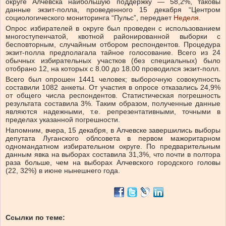
округе Алчевска наибольшую поддержку — 58,2%, таковы
данные экзит-полла, проведенного 15 декабря “Центром
социологического мониторинга “Пульс”, передает
Неделя
.
Опрос избирателей в округе был проведен с использованием
многоступенчатой, квотной районированной выборки с
бесповторным, случайным отбором респондентов. Процедура
экзит-полла предполагала тайное голосование. Всего из 24
обычных избирательных участков (без специальных) было
отобрано 12, на которых с 8.00 до 18.00 проводился экзит-полл.
Всего был опрошен 1441 человек; выборочную совокупность
составили 1082 анкеты. От участия в опросе отказались 24,9%
от общего числа респондентов. Статистическая погрешность
результата составила 3%. Таким образом, полученные данные
являются надежными, т.е. репрезентативными, точными в
пределах указанной погрешности.
Напомним, вчера, 15 декабря, в Алчевске завершились выборы
депутата Луганского облсовета в первом мажоритарном
одномандатном избирательном округе. По предварительным
данным явка на выборах составила 31,3%, что почти в полтора
раза больше, чем на выборах Алчевского городского головы
(22, 32%) в июне нынешнего года.
Ссылки по теме: