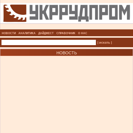
НОВОСТИ
АНАЛИТИКА
ДАЙДЖЕСТ
СПРАВОЧНИК
О НАС
| искать |
НОВОСТЬ