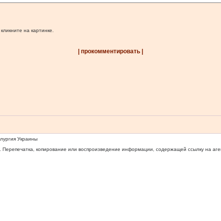
 кликните на картинке.
| прокомментировать |
ллургия Украины
 Перепечатка, копирование или воспроизведение информации, содержащей ссылку на агентс