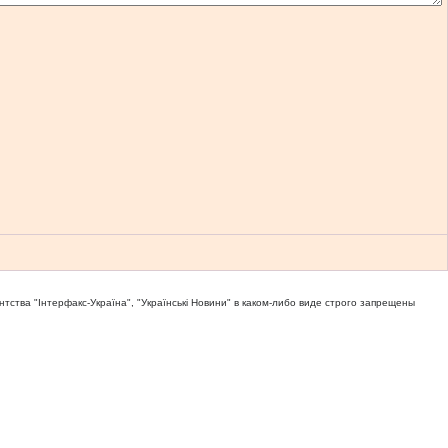
тва "Iнтерфакс-Україна", "Українськi Новини" в каком-либо виде строго запрещены