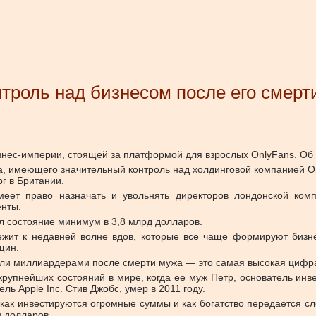
троль над бизнесом после его смерт
знес-империи, стоящей за платформой для взрослых OnlyFans.
Об
а, имеющего значительный контроль над холдинговой компанией Onl
рг в Британии.
еет право назначать и увольнять директоров лондонской компа
енты.
пил состояние минимум в 3,8 млрд долларов.
ежит к недавней волне вдов, которые все чаще формируют бизне
щин.
ли миллиардерами после смерти мужа — это самая высокая цифра 
крупнейших состояний в мире, когда ее муж Петр, основатель инв
ь Apple Inc. Стив Джобс, умер в 2011 году.
как инвестируются огромные суммы и как богатство передается сл
 долларов.