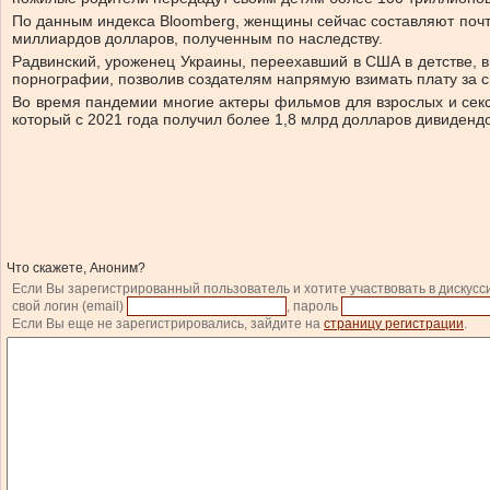
По данным индекса Bloomberg, женщины сейчас составляют почт
миллиардов долларов, полученным по наследству.
Радвинский, уроженец Украины, переехавший в США в детстве, 
порнографии, позволив создателям напрямую взимать плату за св
Во время пандемии многие актеры фильмов для взрослых и секс-
который с 2021 года получил более 1,8 млрд долларов дивидендо
Что скажете, Аноним?
Если Вы зарегистрированный пользователь и хотите участвовать в дискусс
свой логин (email)
, пароль
Если Вы еще не зарегистрировались, зайдите на
страницу регистрации
.