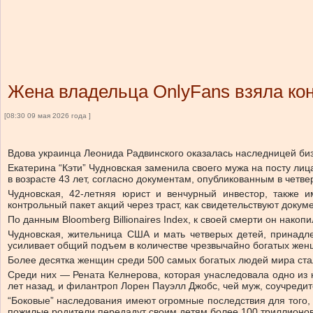
Жена владельца OnlyFans взяла кон
[08:30 09 мая 2026 года ]
Вдова украинца Леонида Радвинского оказалась наследницей би
Екатерина “Кэти” Чудновская заменила своего мужа на посту лиц
в возрасте 43 лет, согласно документам, опубликованным в четве
Чудновская, 42-летняя юрист и венчурный инвестор, также им
контрольный пакет акций через траст, как свидетельствуют докум
По данным Bloomberg Billionaires Index, к своей смерти он нако
Чудновская, жительница США и мать четверых детей, принадл
усиливает общий подъем в количестве чрезвычайно богатых жен
Более десятка женщин среди 500 самых богатых людей мира ста
Среди них — Рената Келнерова, которая унаследовала одно из 
лет назад, и филантроп Лорен Пауэлл Джобс, чей муж, соучредител
“Боковые” наследования имеют огромные последствия для того, 
пожилые родители передадут своим детям более 100 триллионов