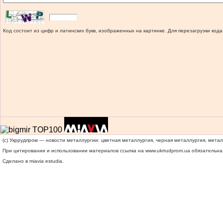
Код состоит из цифр и латинских букв, изображенных на картинке. Для перезагрузки кода
(c) Укррудпром — новости металлургии: цветная металлургия, черная металлургия, мета
При цитировании и использовании материалов ссылка на
www.ukrrudprom.ua
обязательна.
Сделано в miavia estudia.