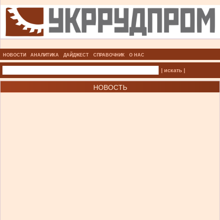
НОВОСТИ
АНАЛИТИКА
ДАЙДЖЕСТ
СПРАВОЧНИК
О НАС
| искать |
НОВОСТЬ