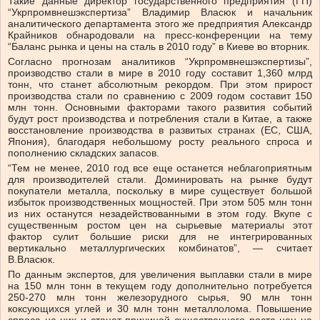
Такие данные директор государственного предприятия (ГП)
“Укрпромвнешэкспертиза” Владимир Власюк и начальник
аналитического департамента этого же предприятия Александр
Крайников обнародовали на пресс-конференции на тему
“Баланс рынка и цены на сталь в 2010 году” в Киеве во вторник.
Согласно прогнозам аналитиков “Укрпромвнешэкспертизы”,
производство стали в мире в 2010 году составит 1,360 млрд
тонн, что станет абсолютным рекордом. При этом прирост
производства стали по сравнению с 2009 годом составит 150
млн тонн. Основными факторами такого развития событий
будут рост производства и потребления стали в Китае, а также
восстановление производства в развитых странах (ЕС, США,
Япония), благодаря небольшому росту реального спроса и
пополнению складских запасов.
“Тем не менее, 2010 год все еще останется неблагоприятным
для производителей стали. Доминировать на рынке будут
покупатели металла, поскольку в мире существует большой
избыток производственных мощностей. При этом 505 млн тонн
из них останутся незадействованными в этом году. Вкупе с
существенным ростом цен на сырьевые материалы этот
фактор сулит большие риски для не интегрированных
вертикально металлургических комбинатов”, — считает
В.Власюк.
По данным экспертов, для увеличения выплавки стали в мире
на 150 млн тонн в текущем году дополнительно потребуется
250-270 млн тонн железорудного сырья, 90 млн тонн
коксующихся углей и 30 млн тонн металлолома. Повышение