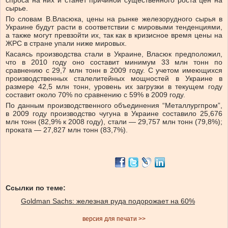
спроса на них и станет причиной существенного роста цен на
сырье.
По словам В.Власюка, цены на рынке железорудного сырья в
Украине будут расти в соответствии с мировыми тенденциями,
а также могут превзойти их, так как в кризисное время цены на
ЖРС в стране упали ниже мировых.
Касаясь производства стали в Украине, Власюк предположил,
что в 2010 году оно составит минимум 33 млн тонн по
сравнению с 29,7 млн тонн в 2009 году. С учетом имеющихся
производственных сталелитейных мощностей в Украине в
размере 42,5 млн тонн, уровень их загрузки в текущем году
составит около 70% по сравнению с 59% в 2009 году.
По данным производственного объединения “Металлургпром”,
в 2009 году производство чугуна в Украине составило 25,676
млн тонн (82,9% к 2008 году), стали — 29,757 млн тонн (79,8%);
проката — 27,827 млн тонн (83,7%).
Ссылки по теме:
Goldman Sachs: железная руда подорожает на 60%
версия для печати >>