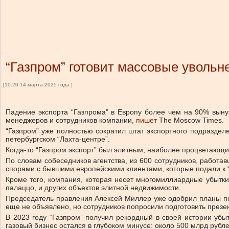
“Газпром” готовит массовые уволь
[10:20 14 марта 2025 года ]
Падение экспорта “Газпрома” в Европу более чем на 90% выну
менеджеров и сотрудников компании,
пишет
The Moscow Times.
“Газпром” уже полностью сократил штат экспортного подраздел
петербургском “Лахта-центре”.
Когда-то “Газпром экспорт” был элитным, наиболее процветающим
По словам собеседников агентства, из 600 сотрудников, работа
спорами с бывшими европейскими клиентами, которые подали к “
Кроме того, компания, которая несет многомиллиардные убытки
палаццо, и других объектов элитной недвижимости.
Председатель правления Алексей Миллер уже одобрил планы по 
еще не объявлено, но сотрудников попросили подготовить презе
В 2023 году “Газпром” получил рекордный в своей истории убы
газовый бизнес остался в глубоком минусе: около 500 млрд рубле