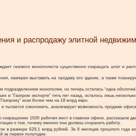
нения и распродажу элитной недвижи
ждает газового монополиста существенно сокращать штат и расп
ения, намерен выставить на продажу его здание, а также планиру
 подразделением монополии, но теперь осталась “одна оболочка”,
вших в “Газпром экспорте” пять лет назад, осталось лишь нескол
Газпрому” иски более чем на 18 млрд евро.
 и пытается сэкономить, анализирует возможность продажи офиса 
сокращению 1500 рабочих мест в главном офисе, рассказали два 
нтации о том, почему именно они должны сохранить работу.
ток в размере 629,1 млрд рублей. За 9 месяцев прошлого года к
й за первое полугодие.