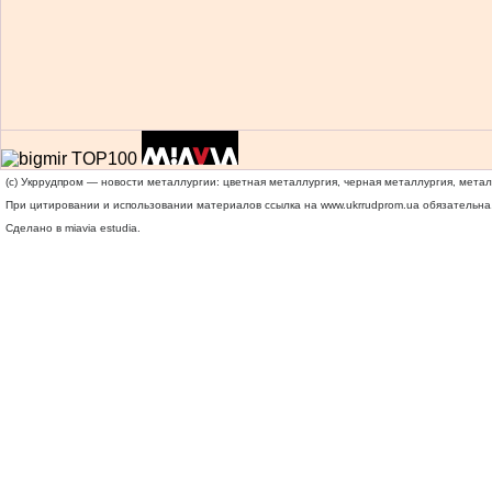
(c) Укррудпром — новости металлургии: цветная металлургия, черная металлургия, мета
При цитировании и использовании материалов ссылка на
www.ukrrudprom.ua
обязательна.
Сделано в miavia estudia.