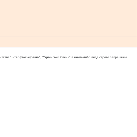
тва "Iнтерфакс-Україна", "Українськi Новини" в каком-либо виде строго запрещены