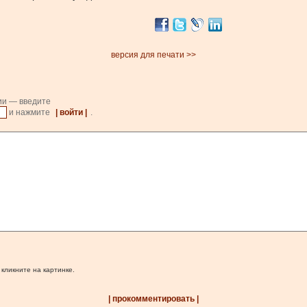
версия для печати >>
ии — введите
и нажмите
| войти |
.
 кликните на картинке.
| прокомментировать |