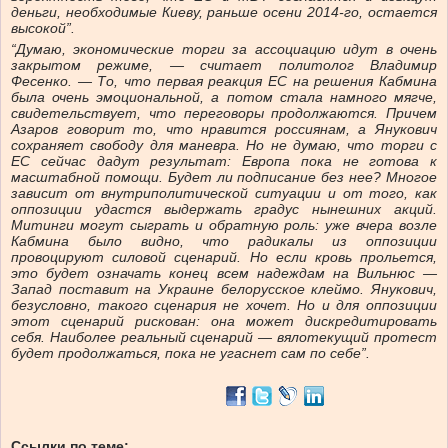
деньги, необходимые Киеву, раньше осени 2014-го, остается
высокой”.
“Думаю, экономические торги за ассоциацию идут в очень
закрытом режиме, — считает политолог Владимир
Фесенко. — То, что первая реакция ЕС на решения Кабмина
была очень эмоциональной, а потом стала намного мягче,
свидетельствует, что переговоры продолжаются. Причем
Азаров говорит то, что нравится россиянам, а Янукович
сохраняет свободу для маневра. Но не думаю, что торги с
ЕС сейчас дадут результат: Европа пока не готова к
масштабной помощи. Будет ли подписание без нее? Многое
зависит от внутриполитической ситуации и от того, как
оппозиции удастся выдержать градус нынешних акций.
Митинги могут сыграть и обратную роль: уже вчера возле
Кабмина было видно, что радикалы из оппозиции
провоцируют силовой сценарий. Но если кровь прольется,
это будет означать конец всем надеждам на Вильнюс —
Запад поставит на Украине белорусское клеймо. Янукович,
безусловно, такого сценария не хочет. Но и для оппозиции
этот сценарий рискован: она может дискредитировать
себя. Наиболее реальный сценарий — вялотекущий протест
будет продолжаться, пока не угаснет сам по себе”.
Ссылки по теме: