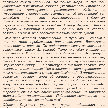
десятков тысяч украинцев, вышедших вчера на площади
украинских, и не только, городов, участники этих торгов не
восприняли четверговое распоряжение Кабмина о
“приостановке подготовки соглашения об ассоциации” как
шлагбаум на пути евроинтеграции. Публичным
доказательством является то, что ни один из основных
игроков этой “партии в покер” — Виктор Янукович, Ангела
Меркель и Владимир Путин — до сих пор не сделали
заявления о том, что подписания в Вильнюсе не будет.
Сама игра ведется, естественно, не публично, и ставки в
ней по мере приближения даты саммита Восточного
партнерства растут. По информации сразу из нескольких
источников, список 11 условий Фюле уже сдан в архив: на
переговорах Киева с Брюсселем больше не фигурирует
вопрос освобождения (или хотя бы лечения за границей)
Юлии Тимошенко. Это, кстати, чутко почувствовала сама
“харьковская узница” — в пятницу она публично заявила, что
согласна на ассоциацию “без выполнения части критериев, в
том числе касающихся моего освобождения”. И намекнула на
основную причину нынешней заминки в евроинтеграции:
торги за компенсацию потерь украинской экономики от
вступления в зону свободной торговли и российской блокады.
Правда, Тимошенко посоветовала президенту сейчас не
торговаться: “Не выбивайте так грубо деньги из западного
мира в обмен на соглашение... Подпишите соглашение — и
западный мир вам все отдаст сам”.
Однако Янукович уже не верит обещаниям, не