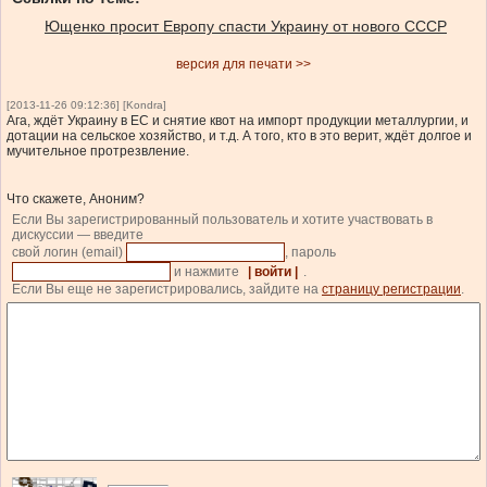
Ющенко просит Европу спасти Украину от нового СССР
версия для печати >>
[2013-11-26 09:12:36] [Kondra]
Ага, ждёт Украину в ЕС и снятие квот на импорт продукции металлургии, и
дотации на сельское хозяйство, и т.д. А того, кто в это верит, ждёт долгое и
мучительное протрезвление.
Что скажете, Аноним?
Если Вы зарегистрированный пользователь и хотите участвовать в
дискуссии — введите
свой логин (email)
, пароль
и нажмите
| войти |
.
Если Вы еще не зарегистрировались, зайдите на
страницу регистрации
.