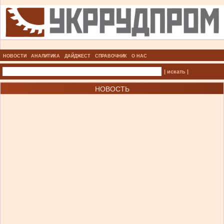
НОВОСТИ
АНАЛИТИКА
ДАЙДЖЕСТ
СПРАВОЧНИК
О НАС
| искать |
НОВОСТЬ