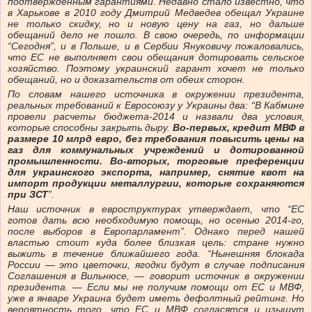
подтвержденным гарантиями. Недавно стало известно, что
в Харькове в 2010 году Дмитрий Медведев обещал Украине
не только скидку, но и новую цену на газ, но дальше
обещаний дело не пошло. В свою очередь, по информации
“Сегодня”, и в Польше, и в Сербии Януковичу пожаловались,
что ЕС не выполняет свои обещания дотировать сельское
хозяйство. Поэтому украинский гарант хочет не только
обещаний, но и доказательств от обеих сторон.
По словам нашего источника в окружении президента,
реальных требований к Евросоюзу у Украины два: “В Кабмине
провели расчеты бюджета-2014 и назвали два условия,
которые способны закрыть дыру.
Во-первых, кредит МВФ в
размере 10 млрд евро, без требования повысить цены на
газ для коммунальных учреждений и дотированной
промышленности. Во-вторых, торговые преференции
для украинского экспорта, например, снятие квот на
импорт продукции металлургии, которые сохраняются
при ЗСТ
”.
Наш источник в евроструктурах утверждает, что “ЕС
готов дать всю необходимую помощь, но осенью 2014-го,
после выборов в Европарламент”. Однако перед нашей
властью стоит куда более близкая цель: стране нужно
выжить в течение ближайшего года. “Нынешняя блокада
России — это цветочки, ягодки будут в случае подписания
Соглашения в Вильнюсе, — говорит источник в окружении
президента. — Если мы не получим помощи от ЕС и МВФ,
уже в январе Украина будет иметь дефолтный рейтинг. Но
вероятность того, что ЕС и МВФ согласятся и изыщут