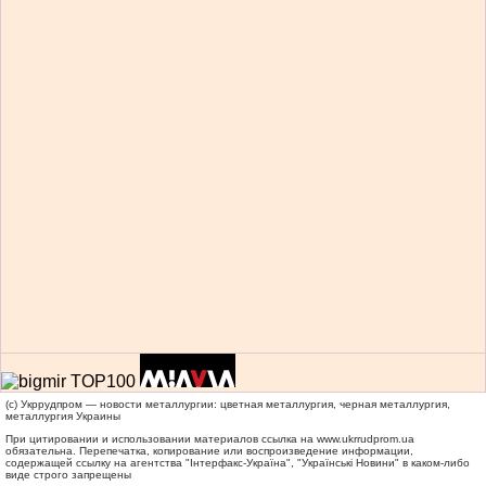
(c) Укррудпром — новости металлургии: цветная металлургия, черная металлургия,
металлургия Украины
При цитировании и использовании материалов ссылка на
www.ukrrudprom.ua
обязательна. Перепечатка, копирование или воспроизведение информации,
содержащей ссылку на агентства "Iнтерфакс-Україна", "Українськi Новини" в каком-либо
виде строго запрещены