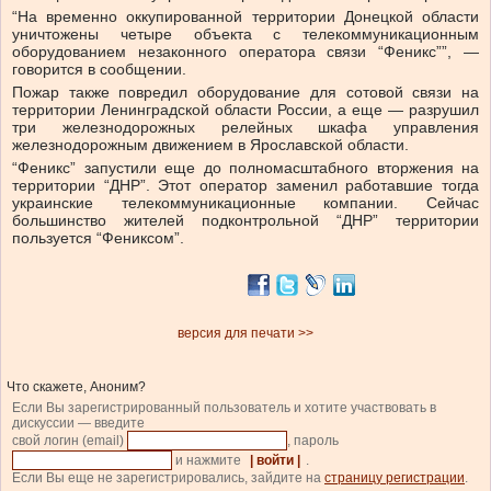
“На временно оккупированной территории Донецкой области
уничтожены четыре объекта с телекоммуникационным
оборудованием незаконного оператора связи “Феникс””, —
говорится в сообщении.
Пожар также повредил оборудование для сотовой связи на
территории Ленинградской области России, а еще ― разрушил
три железнодорожных релейных шкафа управления
железнодорожным движением в Ярославской области.
“Феникс” запустили еще до полномасштабного вторжения на
территории “ДНР”. Этот оператор заменил работавшие тогда
украинские телекоммуникационные компании. Сейчас
большинство жителей подконтрольной “ДНР” территории
пользуется “Фениксом”.
версия для печати >>
Что скажете, Аноним?
Если Вы зарегистрированный пользователь и хотите участвовать в
дискуссии — введите
свой логин (email)
, пароль
и нажмите
| войти |
.
Если Вы еще не зарегистрировались, зайдите на
страницу регистрации
.