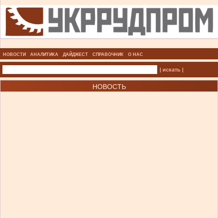
НОВОСТИ
АНАЛИТИКА
ДАЙДЖЕСТ
СПРАВОЧНИК
О НАС
| искать |
НОВОСТЬ