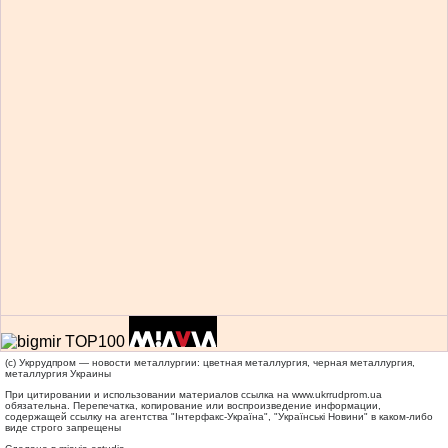
(c) Укррудпром — новости металлургии: цветная металлургия, черная металлургия,
металлургия Украины
При цитировании и использовании материалов ссылка на
www.ukrrudprom.ua
обязательна. Перепечатка, копирование или воспроизведение информации,
содержащей ссылку на агентства "Iнтерфакс-Україна", "Українськi Новини" в каком-либо
виде строго запрещены