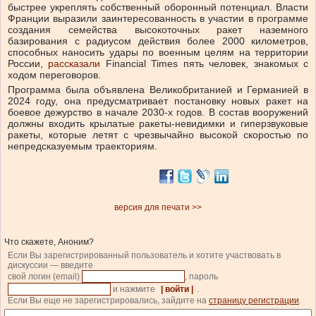
быстрее укреплять собственный оборонный потенциал. Власти
Франции выразили заинтересованность в участии в программе
создания семейства высокоточных ракет наземного
базирования с радиусом действия более 2000 километров,
способных наносить удары по военным целям на территории
России,
рассказали
Financial Times пять человек, знакомых с
ходом переговоров.
Программа была объявлена Великобританией и Германией в
2024 году, она предусматривает постановку новых ракет на
боевое дежурство в начале 2030-х годов. В состав вооружений
должны входить крылатые ракеты-невидимки и гиперзвуковые
ракеты, которые летят с чрезвычайно высокой скоростью по
непредсказуемым траекториям.
версия для печати >>
Что скажете, Аноним?
Если Вы зарегистрированный пользователь и хотите участвовать в
дискуссии — введите
свой логин (email)
, пароль
и нажмите
| войти |
.
Если Вы еще не зарегистрировались, зайдите на
страницу регистрации
.