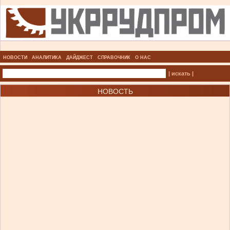
НОВОСТИ
АНАЛИТИКА
ДАЙДЖЕСТ
СПРАВОЧНИК
О НАС
| искать |
НОВОСТЬ