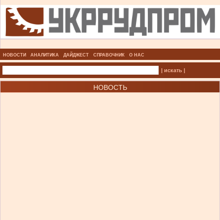
НОВОСТИ
АНАЛИТИКА
ДАЙДЖЕСТ
СПРАВОЧНИК
О НАС
| искать |
НОВОСТЬ