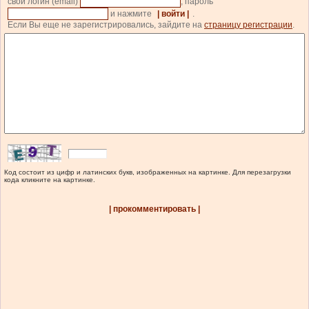
свой логин (email)
, пароль
и нажмите
| войти |
.
Если Вы еще не зарегистрировались, зайдите на
страницу регистрации
.
Код состоит из цифр и латинских букв, изображенных на картинке. Для перезагрузки
кода кликните на картинке.
| прокомментировать |