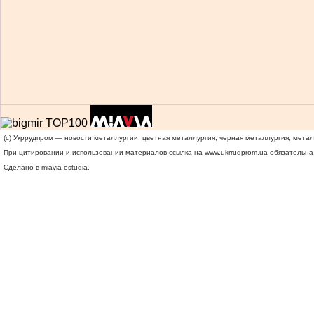
(c) Укррудпром — новости металлургии: цветная металлургия, черная металлургия, мета
При цитировании и использовании материалов ссылка на
www.ukrrudprom.ua
обязательна.
Сделано в miavia estudia.