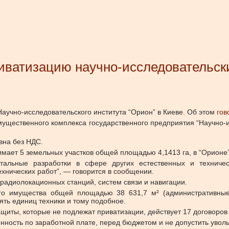
иватизацию научно-исследовательски
аучно-исследовательского института “Орион” в Киеве.
Об этом
гов
щественного комплекса государственного предприятия “Научно-ис
вна без НДС.
имает 5 земельных участков общей площадью 4,1413 га, в “Орионе”
альные разработки в сфере других естественных и техничес
ехнических работ”, — говорится в сообщении.
 радиолокационных станций, систем связи и навигации.
го имущества общей площадью 38 631,7 м² (административные,
ять единиц техники и тому подобное.
щиты, которые не подлежат приватизации, действует 17 договоров
нность по заработной плате, перед бюджетом и не допустить уволь