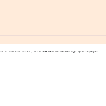
тва "Iнтерфакс-Україна", "Українськi Новини" в каком-либо виде строго запрещены