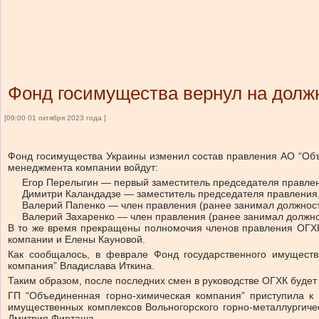
Фонд госимущества вернул на долж
[09:00 01 октября 2023 года ]
Фонд госимущества Украины изменил состав правления АО “Объе
менеджмента компании войдут:
️Егор Перелыгин — первый заместитель председателя правлен
️Димитри Каландадзе — заместитель председателя правления,
Валерий Папенко — член правления (ранее занимал должность 
Валерий Захаренко — член правления (ранее занимал должнос
В то же время прекращены полномочия членов правления ОГХ
компании и Елены Кауновой.
Как сообщалось, в феврале Фонд государственного имущест
компания” Владислава Иткина.
Таким образом, после последних смен в руководстве ОГХК будет 
ГП “Объединенная горно-химическая компания” приступила к 
имущественных комплексов Вольногорского горно-металлургичес
Дмитрия Фирташа.