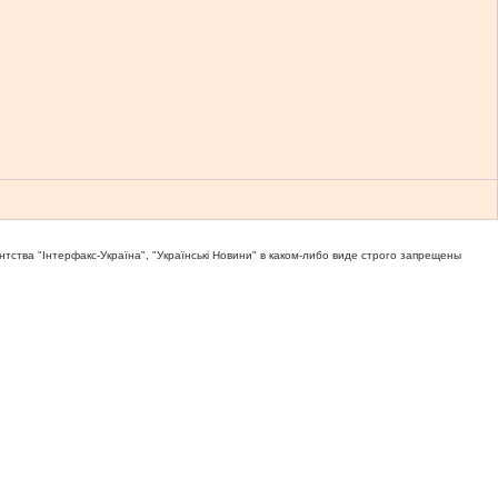
тва "Iнтерфакс-Україна", "Українськi Новини" в каком-либо виде строго запрещены