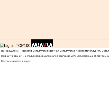
(c) Укррудпром — новости металлургии: цветная металлургия, черная металлургия, мета
При цитировании и использовании материалов ссылка на
www.ukrrudprom.ua
обязательна.
Сделано в miavia estudia.