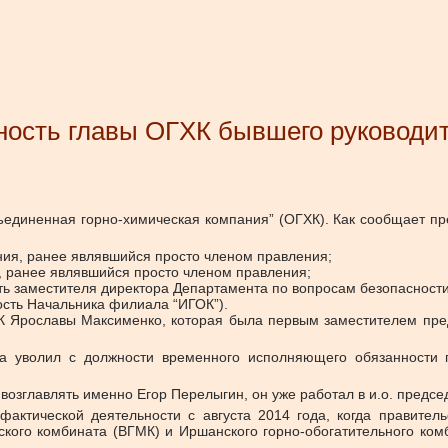
ность главы ОГХК бывшего руководи
диненная горно-химическая компания” (ОГХК). Как сообщает прес
ия, ранее являвшийся просто членом правления;
 ранее являвшийся просто членом правления;
заместителя директора Департамента по вопросам безопасности 
ть Начальника филиала “ИГОК”).
К Ярославы Максименко, которая была первым заместителем пре
ва уволил с должности временного исполняющего обязанности 
возглавлять именно Егор Перелыгин, он уже работал в и.о. предсе
фактической деятельности с августа 2014 года, когда правите
кого комбината (ВГМК) и Иршанского горно-обогатительного ком