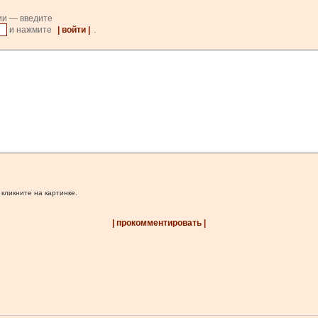
ии — введите
и нажмите
| войти |
.
 кликните на картинке.
| прокомментировать |