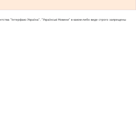
тва "Iнтерфакс-Україна", "Українськi Новини" в каком-либо виде строго запрещены