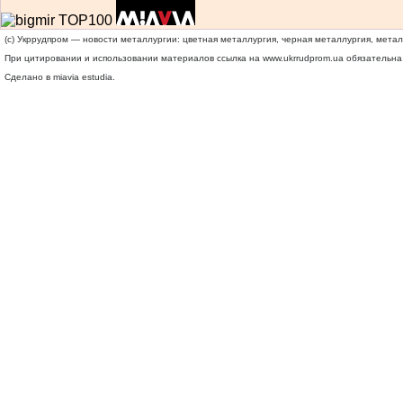
(c) Укррудпром — новости металлургии: цветная металлургия, черная металлургия, мета
При цитировании и использовании материалов ссылка на
www.ukrrudprom.ua
обязательна.
Сделано в miavia estudia.