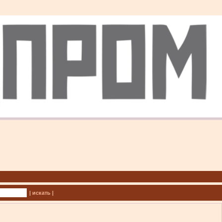
| искать |