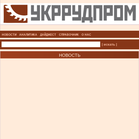
НОВОСТИ
АНАЛИТИКА
ДАЙДЖЕСТ
СПРАВОЧНИК
О НАС
| искать |
НОВОСТЬ