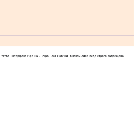
тва "Iнтерфакс-Україна", "Українськi Новини" в каком-либо виде строго запрещены