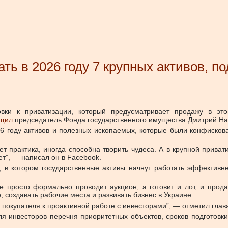
ть в 2026 году 7 крупных активов, 
овки к приватизации, который предусматривает продажу в эт
щил
председатель Фонда государственного имущества Дмитрий На
6 году активов и полезных ископаемых, которые были конфисков
ает практика, иногда способна творить чудеса. А в крупной прива
т”, — написал он в Facebook.
 в котором государственные активы начнут работать эффективн
е просто формально проводит аукцион, а готовит и лот, и прода
, создавать рабочие места и развивать бизнес в Украине.
покупателя к проактивной работе с инвесторами”, — отметил глав
я инвесторов перечня приоритетных объектов, сроков подготовки