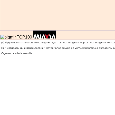
(c) Укррудпром — новости металлургии: цветная металлургия, черная металлургия, мета
При цитировании и использовании материалов ссылка на
www.ukrrudprom.ua
обязательна.
Сделано в miavia estudia.