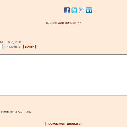
версия для печати >>
ии — введите
и нажмите
| войти |
.
 кликните на картинке.
| прокомментировать |