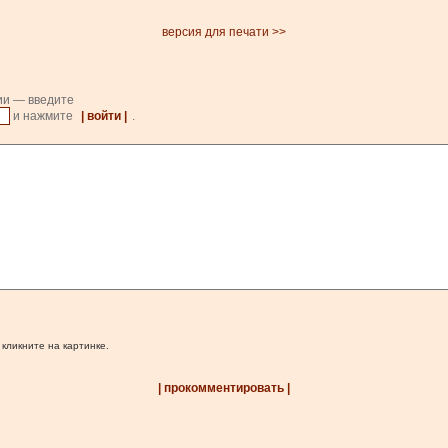
версия для печати >>
ии — введите
и нажмите
| войти |
.
 кликните на картинке.
| прокомментировать |