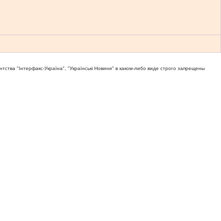
тва "Iнтерфакс-Україна", "Українськi Новини" в каком-либо виде строго запрещены