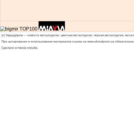
(c) Укррудпром — новости металлургии: цветная металлургия, черная металлургия, мета
При цитировании и использовании материалов ссылка на
www.ukrrudprom.ua
обязательна.
Сделано в miavia estudia.