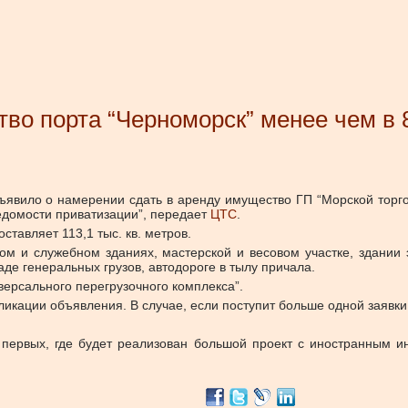
во порта “Черноморск” менее чем в 
ъявило о намерении сдать в аренду имущество ГП “Морской торго
едомости приватизации”, передает
ЦТС
.
тавляет 113,1 тыс. кв. метров.
ном и служебном зданиях, мастерской и весовом участке, здании
аде генеральных грузов, автодороге в тылу причала.
версального перегрузочного комплекса”.
ликации объявления. В случае, если поступит больше одной заявки
 первых, где будет реализован большой проект с иностранным 