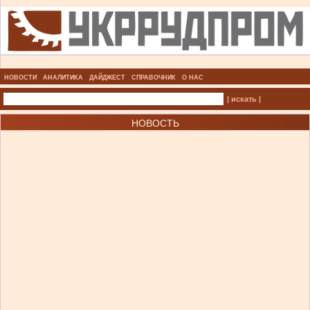
НОВОСТИ
АНАЛИТИКА
ДАЙДЖЕСТ
СПРАВОЧНИК
О НАС
| искать |
НОВОСТЬ