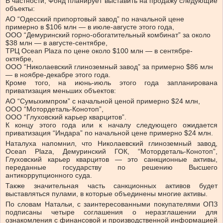
В частности, Фонд планирует выставить на продажу следующие
объекты:
АО “Одесский припортовый завод” по начальной цене
примерно в $106 млн — в июле-августе этого года,
ООО “Демуринский горно-обогатительный комбинат” за около
$38 млн — в августе-сентябре,
ТРЦ Ocean Plaza по цене около $100 млн — в сентябре-
октябре,
ООО “Николаевский глиноземный завод” за примерно $86 млн
— в ноябре-декабре этого года.
Кроме того, на июнь-июль этого года запланирована
приватизация меньших объектов:
АО “Сумыхимпром” с начальной ценой примерно $24 млн,
ООО “Мотордеталь-Конотоп”,
ООО “Глуховский карьер кварцитов”.
К концу этого года или к началу следующего ожидается
приватизация “Индара” по начальной цене примерно $24 млн.
Наталуха напомнил, что Николаевский глиноземный завод,
Ocean Plaza, Демуринский ГОК, “Мотордеталь-Конотоп”,
Глуховский карьер кварцитов — это санкционные активы,
переданные государству по решению Высшего
антикоррупционного суда.
Также значительная часть санкционных активов будет
выставляться пулами, в которые объединены многие активы.
По словам Натальи, с заинтересованными покупателями ОПЗ
подписаны четыре соглашения о неразглашении для
ознакомления с финансовой и производственной информацией