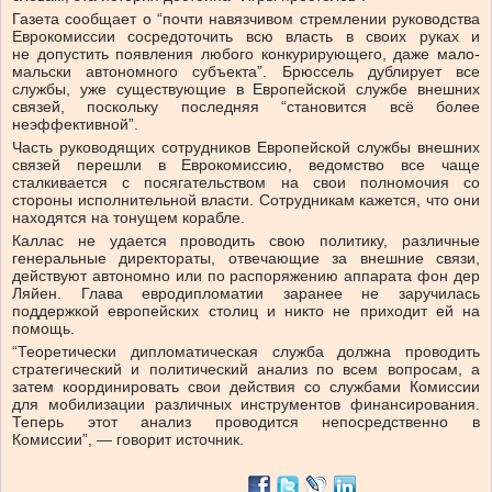
Газета сообщает о “почти навязчивом стремлении руководства
Еврокомиссии сосредоточить всю власть в своих руках и
не допустить появления любого конкурирующего, даже мало-
мальски автономного субъекта”. Брюссель дублирует все
службы, уже существующие в Европейской службе внешних
связей, поскольку последняя “становится всё более
неэффективной”.
Часть руководящих сотрудников Европейской службы внешних
связей перешли в Еврокомиссию, ведомство все чаще
сталкивается с посягательством на свои полномочия со
стороны исполнительной власти. Сотрудникам кажется, что они
находятся на тонущем корабле.
Каллас не удается проводить свою политику, различные
генеральные директораты, отвечающие за внешние связи,
действуют автономно или по распоряжению аппарата фон дер
Ляйен. Глава евродипломатии заранее не заручилась
поддержкой европейских столиц и никто не приходит ей на
помощь.
“Теоретически дипломатическая служба должна проводить
стратегический и политический анализ по всем вопросам, а
затем координировать свои действия со службами Комиссии
для мобилизации различных инструментов финансирования.
Теперь этот анализ проводится непосредственно в
Комиссии”, — говорит источник.