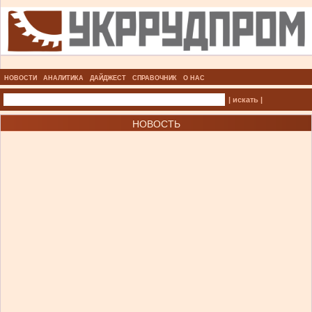
НОВОСТИ
АНАЛИТИКА
ДАЙДЖЕСТ
СПРАВОЧНИК
О НАС
| искать |
НОВОСТЬ