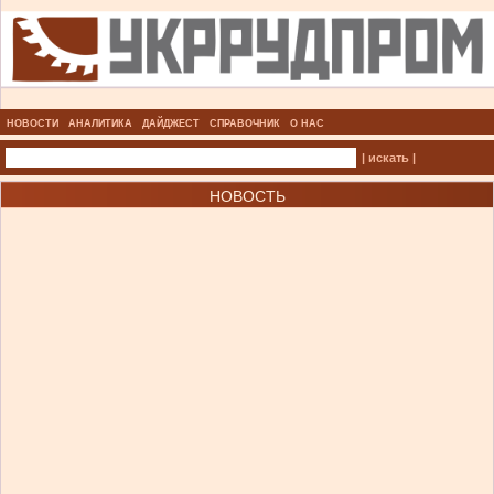
НОВОСТИ
АНАЛИТИКА
ДАЙДЖЕСТ
СПРАВОЧНИК
О НАС
| искать |
НОВОСТЬ