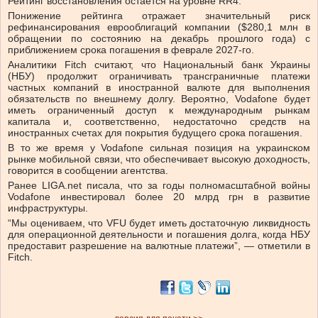
Рейтинг восстановления остается на уровне RR4.
Понижение рейтинга отражает значительный риск
рефинансирования еврооблигаций компании ($280,1 млн в
обращении по состоянию на декабрь прошлого года) с
приближением срока погашения в феврале 2027-го.
Аналитики Fitch считают, что Национальный банк Украины
(НБУ) продолжит ограничивать трансграничные платежи
частных компаний в иностранной валюте для выполнения
обязательств по внешнему долгу. Вероятно, Vodafone будет
иметь ограниченный доступ к международным рынкам
капитала и, соответственно, недостаточно средств на
иностранных счетах для покрытия будущего срока погашения.
В то же время у Vodafone сильная позиция на украинском
рынке мобильной связи, что обеспечивает высокую доходность,
говорится в сообщении агентства.
Ранее LIGA.net писала, что за годы полномасштабной войны
Vodafone инвестировал более 20 млрд грн в развитие
инфраструктуры.
“Мы оцениваем, что VFU будет иметь достаточную ликвидность
для операционной деятельности и погашения долга, когда НБУ
предоставит разрешение на валютные платежи”, — отметили в
Fitch.