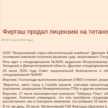
Фирташ продал лицензию на титано
[09:30 31 июля 2024 года ]
ООО “Мотроновский горно-обогатительный комбинат” Дмитрия 
основании компания получила решение суда, запретившего Госу
Речь идет о спецразрешении №3640, выданном Мотроновскому 
Западная) в Днепропетровской области. Другими спецразрешения
24 июня 2024 года Совет национальной безопасности и об
спецразрешения №3640.
Впрочем, Госгеонадр выполнение решения СНБО отложил, решив р
“Вероятно, взять паузу в Службе решили, учитывая прошлого
(напомним, разрешение Межириченскому ГОКу и другим компания
Впрочем, 17 июля малоизвестная компания “Тибериус Плюс” об
недрами. Компания утверждала, что она приобрела спецраз
рассмотрения, как и повторное заявление, поступившее 25 июля.
В тот же день, 25 июля, Мотроновский ГОК Фирташа обратился в