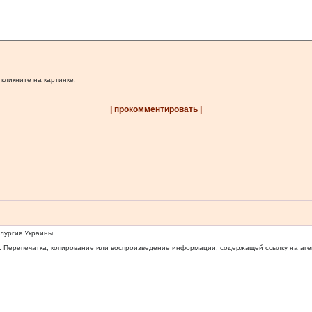
 кликните на картинке.
| прокомментировать |
ллургия Украины
 Перепечатка, копирование или воспроизведение информации, содержащей ссылку на агентс