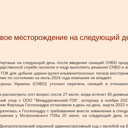
вое месторождение на следующий де
Фирташа на следующий день после введения санкций СНБО прод
дарственной службе геологии и недр выполнять решения СНБО и а
ГОК для добычи циркон-рутил-ильменитоносных песков месторож
ми по состоянию на июль 2024 года компания не владеет.
ороны Украины (СНБО) уточнил перечень санкций в отношен
ассмотреть этот вопрос после 27 июля, когда истечет 30-дневны
дний спор с ООО “Междуреченский ГОК”, которому в ноябре 202
м Фирташа Госгеонадра остановили в день на день. марта 2023 го
ратилась к Госгеонадру с требованием внести изменения в спец
решение у Мотроновского ГОКа 25 июня, на следующий день по
 Днепропетровский окружной административный суд с жалобой на б