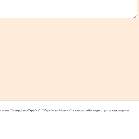
тва "Iнтерфакс-Україна", "Українськi Новини" в каком-либо виде строго запрещены