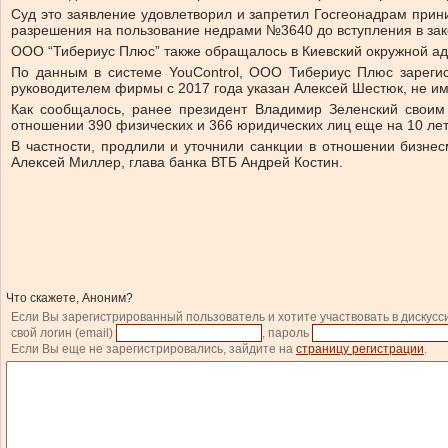
Суд это заявление удовлетворил и запретил Госгеонадрам при
разрешения на пользование недрами №3640 до вступления в зак
ООО “Тибериус Плюс” также обращалось в Киевский окружной ад
По данным в системе YouControl, ООО Тибериус Плюс зареги
руководителем фирмы с 2017 года указан Алексей Шестюк, не и
Как сообщалось, ранее президент Владимир Зеленский своим
отношении 390 физических и 366 юридических лиц еще на 10 лет
В частности, продлили и уточнили санкции в отношении бизнес
Алексей Миллер, глава банка ВТБ Андрей Костин.
Что скажете, Аноним?
Если Вы зарегистрированный пользователь и хотите участвовать в дискусс
свой логин (email)
, пароль
Если Вы еще не зарегистрировались, зайдите на
страницу регистрации
.