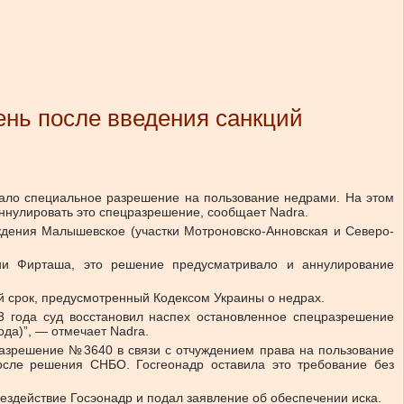
нь после введения санкций
ало специальное разрешение на пользование недрами. На этом
ннулировать это спецразрешение, сообщает Nadra.
дения Малышевское (участки Мотроновско-Анновская и Северо-
ии Фирташа, это решение предусматривало и аннулирование
й срок, предусмотренный Кодексом Украины о недрах.
3 года суд восстановил наспех остановленное спецразрешение
да)”, — отмечает Nadra.
разрешение №3640 в связи с отчуждением права на пользование
сле решения СНБО. Госгеонадр оставила это требование без
ездействие Госэонадр и подал заявление об обеспечении иска.