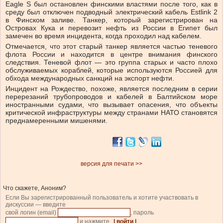
Eagle S был остановлен финскими властями после того, как в
среду был отключен подводный электрический кабель Estlink 2
в Финском заливе. Танкер, который зарегистрирован на
Островах Кука и перевозит нефть из России в Египет был
замечен во время инцидента, когда проходил над кабелем.
Отмечается, что этот старый танкер является частью теневого
флота России и находится в центре внимания финского
следствия. Теневой флот — это группа старых и часто плохо
обслуживаемых кораблей, которые используются Россией для
обхода международных санкций на экспорт нефти.
Инцидент на Рождество, похоже, является последним в серии
перерезаний трубопроводов и кабелей в Балтийском море
иностранными судами, что вызывает опасения, что объекты
критической инфраструктуры между странами НАТО становятся
преднамеренными мишенями.
версия для печати >>
Что скажете, Аноним?
Если Вы зарегистрированный пользователь и хотите участвовать в
дискуссии — введите
свой логин (email)
, пароль
и нажмите
| войти |
.