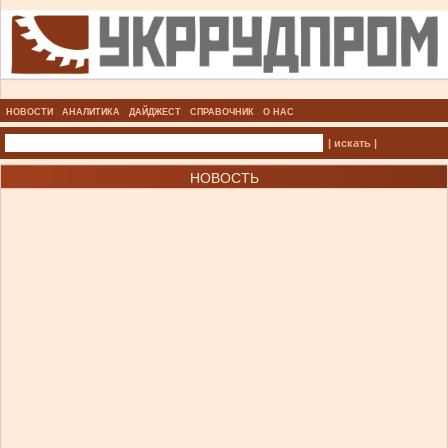
НОВОСТИ
АНАЛИТИКА
ДАЙДЖЕСТ
СПРАВОЧНИК
О НАС
| искать |
НОВОСТЬ