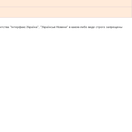
тва "Iнтерфакс-Україна", "Українськi Новини" в каком-либо виде строго запрещены