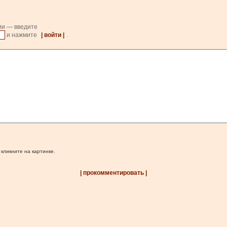
ии — введите
и нажмите
| войти |
.
 кликните на картинке.
| прокомментировать |