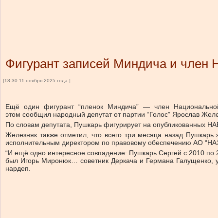
Фигурант записей Миндича и член 
[18:30 11 ноября 2025 года ]
Ещё один фигурант “пленок Миндича” — член Национальной
этом сообщил народный депутат от партии “Голос” Ярослав Желе
По словам депутата, Пушкарь фигурирует на опубликованных НАБ
Железняк также отметил, что всего три месяца назад Пушкарь
исполнительным директором по правовому обеспечению АО “НАЭ
“И ещё одно интересное совпадение: Пушкарь Сергей с 2010 по 
был Игорь Миронюк… советник Деркача и Германа Галущенко, уж
нардеп.