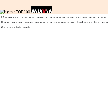
(c) Укррудпром — новости металлургии: цветная металлургия, черная металлургия, мета
При цитировании и использовании материалов ссылка на
www.ukrrudprom.ua
обязательна.
Сделано в miavia estudia.